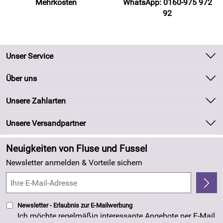
Mehrkosten
WhatsApp: 0160-975 972
92
Unser Service
Kontakt
Über uns
Batteriegesetz
Unsere Bestseller
Unsere Zahlarten
Kundeninformationen
Marken
Newsletter
Unsere Versandpartner
Neu
Zahlung und Versand
Angebote
Neuigkeiten von Fluse und Fussel
Kundenlogin
Made in Germany
Newsletter anmelden & Vorteile sichern
Kundenbewertungen (263)
4,8/5
*****
Newsletter - Erlaubnis zur E-Mailwerbung
Ich möchte regelmäßig interessante Angebote per E-Mail