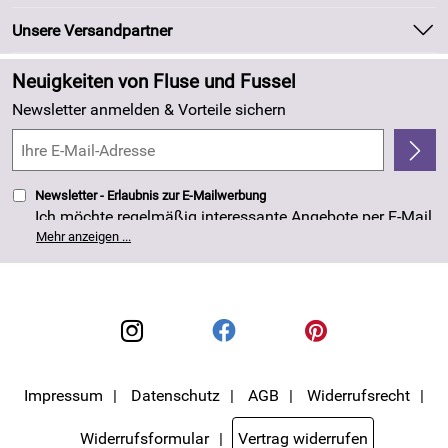
Marken
Newsletter
Unsere Versandpartner
Neu
Zahlung und Versand
Angebote
Neuigkeiten von Fluse und Fussel
Kundenlogin
Made in Germany
Newsletter anmelden & Vorteile sichern
Kundenbewertungen (263)
4,8/5
*****
Newsletter - Erlaubnis zur E-Mailwerbung
Ich möchte regelmäßig interessante Angebote per E-Mail
erhalten. Meine E-Mail-Adresse wird nicht an andere
Mehr anzeigen ...
Unternehmen weitergegeben. Die Einwilligung zur
Nutzung meiner E-Mail- Adresse für Werbezwecke kann
ich jederzeit mit Wirkung für die Zukunft widerrufen. Die
Datenschutzerklärung
habe ich zur Kenntnis
genommen.
Impressum
Datenschutz
AGB
Widerrufsrecht
Widerrufsformular
Vertrag widerrufen