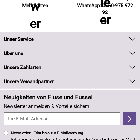
Mehrkosten
WhatsApp: 0160-975 972
92
Unser Service
Kontakt
Über uns
Batteriegesetz
Unsere Bestseller
Unsere Zahlarten
Kundeninformationen
Marken
Newsletter
Unsere Versandpartner
Neu
Zahlung und Versand
Angebote
Neuigkeiten von Fluse und Fussel
Kundenlogin
Made in Germany
Newsletter anmelden & Vorteile sichern
Kundenbewertungen (263)
4,8/5
*****
Newsletter - Erlaubnis zur E-Mailwerbung
Ich möchte regelmäßig interessante Angebote per E-Mail