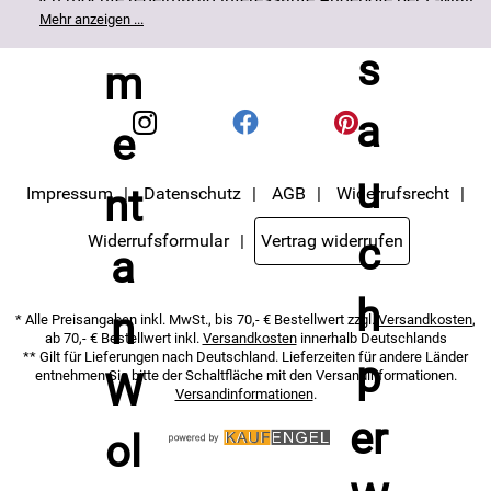
erhalten. Meine E-Mail-Adresse wird nicht an andere
Mehr anzeigen ...
Unternehmen weitergegeben. Die Einwilligung zur
Nutzung meiner E-Mail- Adresse für Werbezwecke kann
ich jederzeit mit Wirkung für die Zukunft widerrufen. Die
Datenschutzerklärung
habe ich zur Kenntnis
genommen.
Impressum
Datenschutz
AGB
Widerrufsrecht
Widerrufsformular
Vertrag widerrufen
* Alle Preisangaben inkl. MwSt., bis 70,- € Bestellwert zzgl.
Versandkosten
,
ab 70,- € Bestellwert inkl.
Versandkosten
innerhalb Deutschlands
** Gilt für Lieferungen nach Deutschland. Lieferzeiten für andere Länder
entnehmen Sie bitte der Schaltfläche mit den Versandinformationen.
Versandinformationen
.