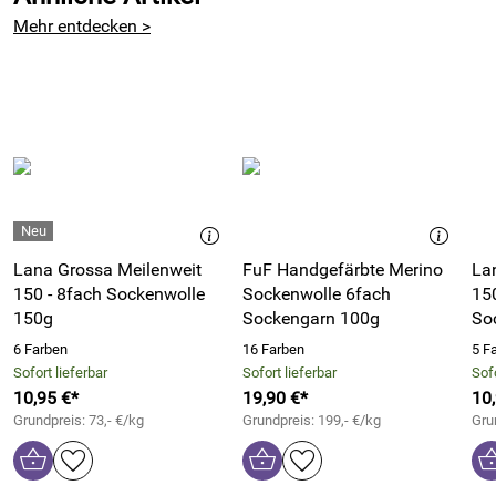
Hersteller: LANA GROSSA GmbH, Ingolstädter Straße 86,
Mehr entdecken >
85080 Gaimersheim, Deutschland, https://www.lana-
grossa.de/kontakt/
Lana Grossa Meilenweit
FuF Handgefärbte Merino
La
150 - 8fach Sockenwolle
Sockenwolle 6fach
15
150g
Sockengarn 100g
So
6 Farben
16 Farben
5 F
Sofort lieferbar
Sofort lieferbar
Sofo
10,95 €*
19,90 €*
10
Grundpreis: 73,- €/kg
Grundpreis: 199,- €/kg
Gru