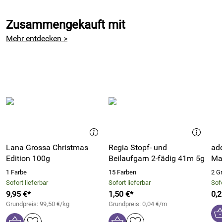
Zusammengekauft mit
Mehr entdecken >
Lana Grossa Christmas
Regia Stopf- und
ad
Edition 100g
Beilaufgarn 2-fädig 41m 5g
Ma
1 Farbe
15 Farben
2 G
Sofort lieferbar
Sofort lieferbar
Sofo
9,95 €*
1,50 €*
0,2
Grundpreis: 99,50 €/kg
Grundpreis: 0,04 €/m