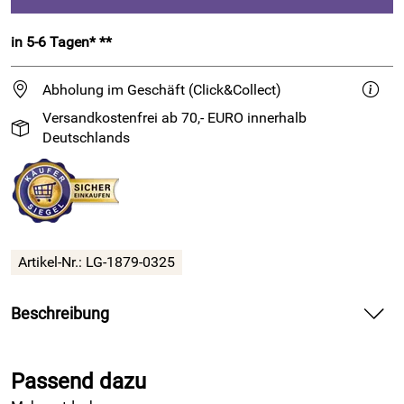
in 5-6 Tagen* **
Abholung im Geschäft (Click&Collect)
Versandkostenfrei ab 70,- EURO innerhalb
Deutschlands
Artikel-Nr.:
LG-1879-0325
Beschreibung
6fach
Sockenwolle
in Weihnachtssonderfarben
Passend dazu
Klassisches, strapazierfähiges Sockengarn mit
Schneeflockeneffekt in 6fach Stärke von
Lana Grossa
.