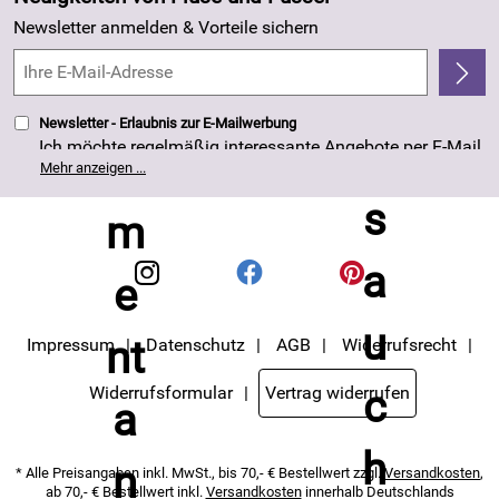
Kundenlogin
Made in Germany
Newsletter anmelden & Vorteile sichern
Kundenbewertungen (263)
4,8/5
*****
Newsletter - Erlaubnis zur E-Mailwerbung
Ich möchte regelmäßig interessante Angebote per E-Mail
erhalten. Meine E-Mail-Adresse wird nicht an andere
Mehr anzeigen ...
Unternehmen weitergegeben. Die Einwilligung zur
Nutzung meiner E-Mail- Adresse für Werbezwecke kann
ich jederzeit mit Wirkung für die Zukunft widerrufen. Die
Datenschutzerklärung
habe ich zur Kenntnis
genommen.
Impressum
Datenschutz
AGB
Widerrufsrecht
Widerrufsformular
Vertrag widerrufen
* Alle Preisangaben inkl. MwSt., bis 70,- € Bestellwert zzgl.
Versandkosten
,
ab 70,- € Bestellwert inkl.
Versandkosten
innerhalb Deutschlands