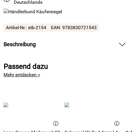
Deutschlands
Artikel-Nr.: stb-2154
EAN: 9783830721543
Beschreibung
Das Strickbuch fürs bunte Wollsocken stricken für Herren
und Damen und restliche Wolle zum Stricken verwerten
Passend dazu
Mehr entdecken >
Wolle übrig? Stricken Sie doch Ihre eigenen Kuschelsocken
aus Wollresten! Alle Strickenden kennen das Problem: Egal,
wie genau man die benötigte Garnmenge für Strickprojekte
berechnet, bleiben doch immer ungenutzte Wollreste übrig.
Für ein ganzes Strickprojekt ist es zu wenig, zum Wegwerfen
jedoch zu schade.
Dieses Strickbuch ist die Lösung: Die finnische
Strickdesignerin Pirjo Iivonen hat 20 Anleitungen für Socken