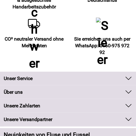
& ausgesuchtes
Deutschlands
Handarbeitszubehör
CO² neutraler Versand ohne
Sie erreichen uns auch per
Mehrkosten
WhatsApp: 0160-975 972
92
Unser Service
Kontakt
Über uns
Batteriegesetz
Unsere Bestseller
Unsere Zahlarten
Kundeninformationen
Marken
Newsletter
Unsere Versandpartner
Neu
Zahlung und Versand
Angebote
Neuigkeiten von Fluse und Fussel