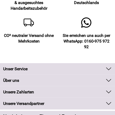
& ausgesuchtes
Deutschlands
Handarbeitszubehör
CO² neutraler Versand ohne
Sie erreichen uns auch per
Mehrkosten
WhatsApp: 0160-975 972
92
Unser Service
Kontakt
Über uns
Batteriegesetz
Unsere Bestseller
Unsere Zahlarten
Kundeninformationen
Marken
Newsletter
Unsere Versandpartner
Neu
Zahlung und Versand
Angebote