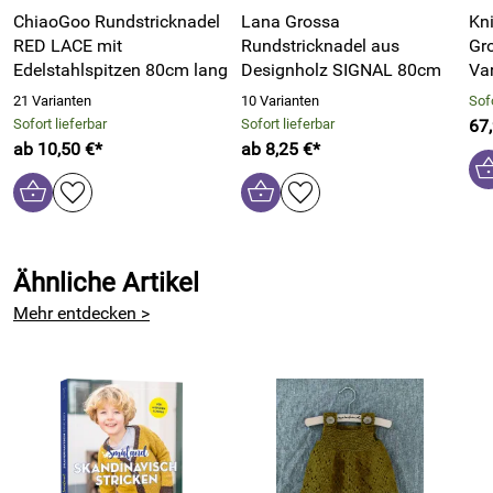
ChiaoGoo Rundstricknadel
Lana Grossa
Kni
RED LACE mit
Rundstricknadel aus
Gr
Edelstahlspitzen 80cm lang
Designholz SIGNAL 80cm
Var
21 Varianten
10 Varianten
Sofo
Sofort lieferbar
Sofort lieferbar
67
ab 10,50 €*
ab 8,25 €*
Ähnliche Artikel
Mehr entdecken >