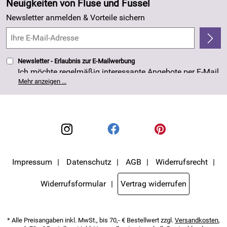
Neuigkeiten von Fluse und Fussel
Kundenlogin
Made in Germany
Newsletter anmelden & Vorteile sichern
Kundenbewertungen (263)
4,8/5
*****
Newsletter - Erlaubnis zur E-Mailwerbung
Ich möchte regelmäßig interessante Angebote per E-Mail
erhalten. Meine E-Mail-Adresse wird nicht an andere
Mehr anzeigen ...
Unternehmen weitergegeben. Die Einwilligung zur
Nutzung meiner E-Mail- Adresse für Werbezwecke kann
ich jederzeit mit Wirkung für die Zukunft widerrufen. Die
Datenschutzerklärung
habe ich zur Kenntnis
genommen.
Impressum
Datenschutz
AGB
Widerrufsrecht
Widerrufsformular
Vertrag widerrufen
* Alle Preisangaben inkl. MwSt., bis 70,- € Bestellwert zzgl.
Versandkosten
,