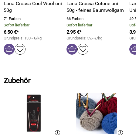
Lana Grossa Cool Wool uni
Lana Grossa Cotone uni
La
Babys und Kinder.
50g
50g - feines Baumwollgarn
Un
71 Farben
66 Farben
49 
Sofort lieferbar
Sofort lieferbar
Sofo
6,50 €*
2,95 €*
3,9
Grundpreis: 130,- €/kg
Grundpreis: 59,- €/kg
Gru
Zubehör