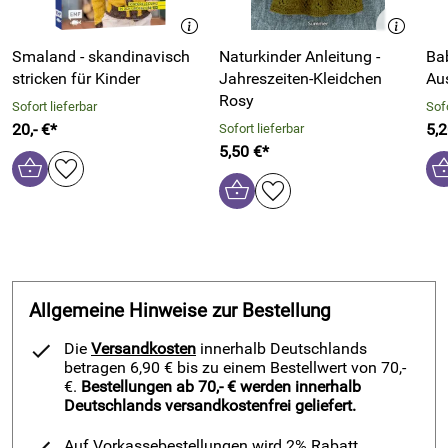
Smaland - skandinavisch
Naturkinder Anleitung -
Ba
stricken für Kinder
Jahreszeiten-Kleidchen
Au
Rosy
Sofort lieferbar
Sofo
20,- €*
5,2
Sofort lieferbar
5,50 €*
Allgemeine Hinweise zur Bestellung
Die
Versandkosten
innerhalb Deutschlands
betragen 6,90 € bis zu einem Bestellwert von 70,-
€.
Bestellungen ab 70,- € werden innerhalb
Deutschlands versandkostenfrei geliefert.
Auf Vorkassebestellungen wird 2% Rabatt