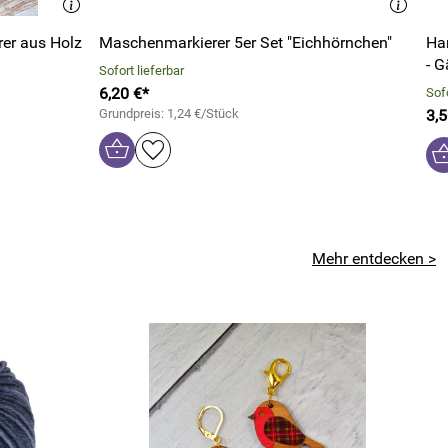
er aus Holz
Maschenmarkierer 5er Set "Eichhörnchen"
Ha
- 
Sofort lieferbar
6,20 €*
Sofo
Grundpreis: 1,24 €/Stück
3,5
Mehr entdecken >