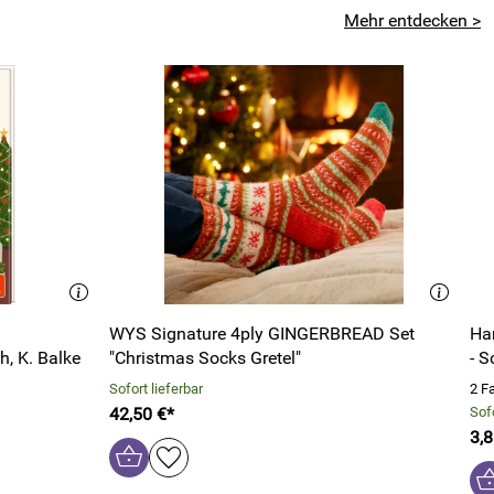
Mehr entdecken >
WYS Signature 4ply GINGERBREAD Set
Ha
h, K. Balke
"Christmas Socks Gretel"
- S
Sofort lieferbar
2 F
42,50 €*
Sofo
3,8