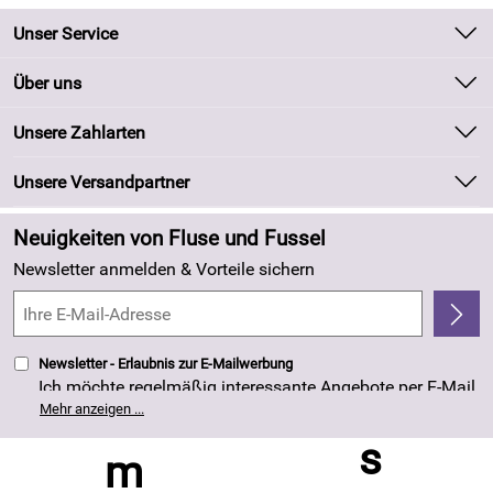
Unser Service
Kontakt
Über uns
Batteriegesetz
Unsere Bestseller
Unsere Zahlarten
Kundeninformationen
Marken
Newsletter
Unsere Versandpartner
Neu
Zahlung und Versand
Angebote
Neuigkeiten von Fluse und Fussel
Kundenlogin
Made in Germany
Newsletter anmelden & Vorteile sichern
Kundenbewertungen (263)
4,8/5
*****
Newsletter - Erlaubnis zur E-Mailwerbung
Ich möchte regelmäßig interessante Angebote per E-Mail
erhalten. Meine E-Mail-Adresse wird nicht an andere
Mehr anzeigen ...
Unternehmen weitergegeben. Die Einwilligung zur
Nutzung meiner E-Mail- Adresse für Werbezwecke kann
ich jederzeit mit Wirkung für die Zukunft widerrufen. Die
Datenschutzerklärung
habe ich zur Kenntnis
genommen.