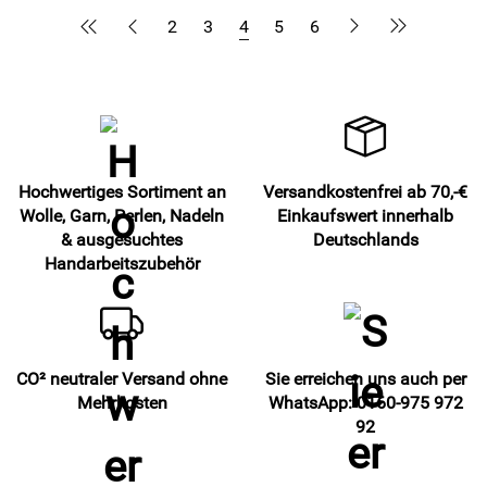
2
3
4
5
6
Hochwertiges Sortiment an
Versandkostenfrei ab 70,-€
Wolle, Garn, Perlen, Nadeln
Einkaufswert innerhalb
& ausgesuchtes
Deutschlands
Handarbeitszubehör
CO² neutraler Versand ohne
Sie erreichen uns auch per
Mehrkosten
WhatsApp: 0160-975 972
92