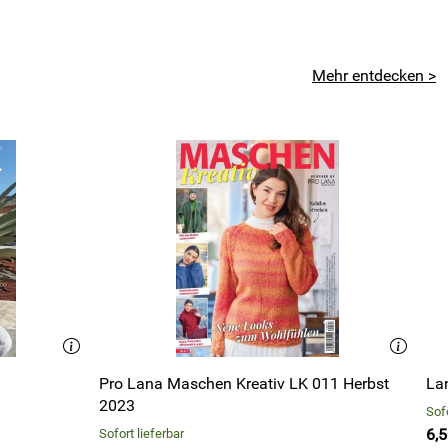
Mehr entdecken >
Pro Lana Maschen Kreativ LK 011 Herbst
La
2023
Sofo
6,5
Sofort lieferbar