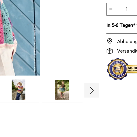
−
in 5-6 Tagen* 
Abholung
Versandk