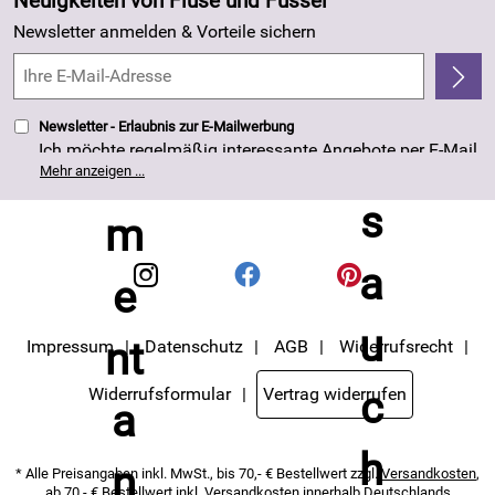
Neuigkeiten von Fluse und Fussel
Kundenlogin
Made in Germany
Newsletter anmelden & Vorteile sichern
Kundenbewertungen (263)
4,8/5
*****
Newsletter - Erlaubnis zur E-Mailwerbung
Ich möchte regelmäßig interessante Angebote per E-Mail
erhalten. Meine E-Mail-Adresse wird nicht an andere
Mehr anzeigen ...
Unternehmen weitergegeben. Die Einwilligung zur
Nutzung meiner E-Mail- Adresse für Werbezwecke kann
ich jederzeit mit Wirkung für die Zukunft widerrufen. Die
Datenschutzerklärung
habe ich zur Kenntnis
genommen.
Impressum
Datenschutz
AGB
Widerrufsrecht
Widerrufsformular
Vertrag widerrufen
* Alle Preisangaben inkl. MwSt., bis 70,- € Bestellwert zzgl.
Versandkosten
,
ab 70,- € Bestellwert inkl.
Versandkosten
innerhalb Deutschlands