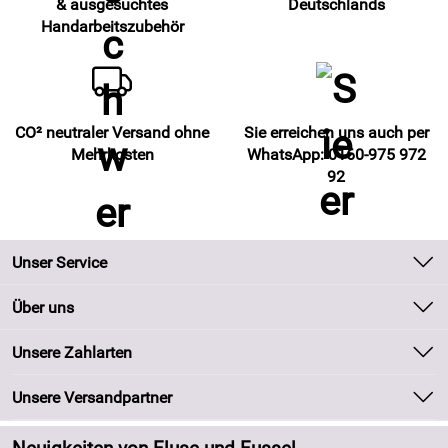
& ausgesuchtes
Deutschlands
Handarbeitszubehör
CO² neutraler Versand ohne
Sie erreichen uns auch per
Mehrkosten
WhatsApp: 0160-975 972
92
Unser Service
Kontakt
Über uns
Batteriegesetz
Unsere Bestseller
Unsere Zahlarten
Kundeninformationen
Marken
Newsletter
Unsere Versandpartner
Neu
Zahlung und Versand
Angebote