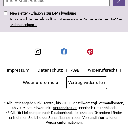
4,8/5
*****
Newsletter - Erlaubnis zur E-Mailwerbung
Ich möchte regelmäßig interessante Angebote per E-Mail
erhalten. Meine E-Mail-Adresse wird nicht an andere
Mehr anzeigen ...
Unternehmen weitergegeben. Die Einwilligung zur
Nutzung meiner E-Mail- Adresse für Werbezwecke kann
ich jederzeit mit Wirkung für die Zukunft widerrufen. Die
Datenschutzerklärung
habe ich zur Kenntnis
genommen.
Impressum
Datenschutz
AGB
Widerrufsrecht
Widerrufsformular
Vertrag widerrufen
* Alle Preisangaben inkl. MwSt., bis 70,- € Bestellwert zzgl.
Versandkosten
,
ab 70,- € Bestellwert inkl.
Versandkosten
innerhalb Deutschlands
** Gilt für Lieferungen nach Deutschland. Lieferzeiten für andere Länder
entnehmen Sie bitte der Schaltfläche mit den Versandinformationen.
Versandinformationen
.