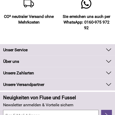
CO² neutraler Versand ohne
Sie erreichen uns auch per
Mehrkosten
WhatsApp: 0160-975 972
92
Unser Service
Kontakt
Über uns
Batteriegesetz
Unsere Bestseller
Unsere Zahlarten
Kundeninformationen
Marken
Newsletter
Unsere Versandpartner
Neu
Zahlung und Versand
Angebote
Neuigkeiten von Fluse und Fussel
Kundenlogin
Made in Germany
Newsletter anmelden & Vorteile sichern
Kundenbewertungen (263)