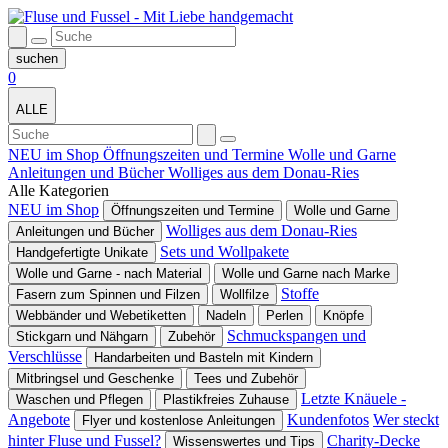
0
ALLE
NEU im Shop
Öffnungszeiten und Termine
Wolle und Garne
Anleitungen und Bücher
Wolliges aus dem Donau-Ries
Alle Kategorien
NEU im Shop
Öffnungszeiten und Termine
Wolle und Garne
Wolliges aus dem Donau-Ries
Anleitungen und Bücher
Sets und Wollpakete
Handgefertigte Unikate
Wolle und Garne - nach Material
Wolle und Garne nach Marke
Stoffe
Fasern zum Spinnen und Filzen
Wollfilze
Webbänder und Webetiketten
Nadeln
Perlen
Knöpfe
Schmuckspangen und
Stickgarn und Nähgarn
Zubehör
Verschlüsse
Handarbeiten und Basteln mit Kindern
Mitbringsel und Geschenke
Tees und Zubehör
Letzte Knäuele -
Waschen und Pflegen
Plastikfreies Zuhause
Angebote
Kundenfotos
Wer steckt
Flyer und kostenlose Anleitungen
hinter Fluse und Fussel?
Charity-Decke
Wissenswertes und Tips