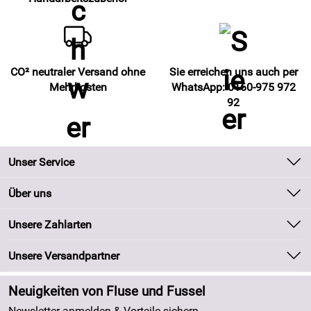
CO² neutraler Versand ohne
Sie erreichen uns auch per
Mehrkosten
WhatsApp: 0160-975 972
92
Unser Service
Kontakt
Über uns
Batteriegesetz
Unsere Bestseller
Unsere Zahlarten
Kundeninformationen
Marken
Newsletter
Unsere Versandpartner
Neu
Zahlung und Versand
Angebote
Neuigkeiten von Fluse und Fussel
Kundenlogin
Made in Germany
Newsletter anmelden & Vorteile sichern