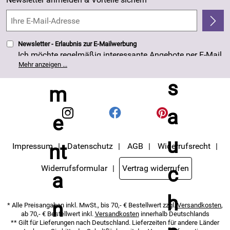
Kundenbewertungen (263)
4,8/5
*****
Newsletter - Erlaubnis zur E-Mailwerbung
Ich möchte regelmäßig interessante Angebote per E-Mail
erhalten. Meine E-Mail-Adresse wird nicht an andere
Mehr anzeigen ...
Unternehmen weitergegeben. Die Einwilligung zur
Nutzung meiner E-Mail- Adresse für Werbezwecke kann
ich jederzeit mit Wirkung für die Zukunft widerrufen. Die
Datenschutzerklärung
habe ich zur Kenntnis
genommen.
Impressum
Datenschutz
AGB
Widerrufsrecht
Widerrufsformular
Vertrag widerrufen
* Alle Preisangaben inkl. MwSt., bis 70,- € Bestellwert zzgl.
Versandkosten
,
ab 70,- € Bestellwert inkl.
Versandkosten
innerhalb Deutschlands
** Gilt für Lieferungen nach Deutschland. Lieferzeiten für andere Länder