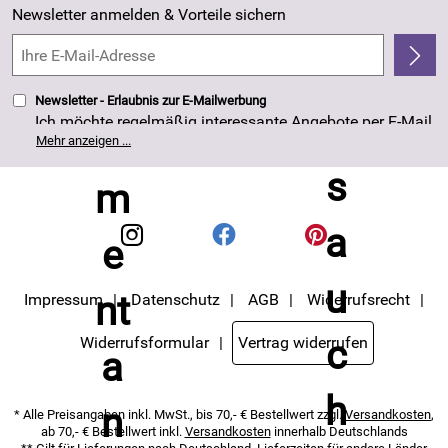
Made in Germany
Newsletter anmelden & Vorteile sichern
Kundenbewertungen (263)
4,8/5
*****
Newsletter - Erlaubnis zur E-Mailwerbung
Ich möchte regelmäßig interessante Angebote per E-Mail
erhalten. Meine E-Mail-Adresse wird nicht an andere
Mehr anzeigen ...
Unternehmen weitergegeben. Die Einwilligung zur
Nutzung meiner E-Mail- Adresse für Werbezwecke kann
ich jederzeit mit Wirkung für die Zukunft widerrufen. Die
Datenschutzerklärung
habe ich zur Kenntnis
genommen.
Impressum
Datenschutz
AGB
Widerrufsrecht
Widerrufsformular
Vertrag widerrufen
* Alle Preisangaben inkl. MwSt., bis 70,- € Bestellwert zzgl.
Versandkosten
,
ab 70,- € Bestellwert inkl.
Versandkosten
innerhalb Deutschlands