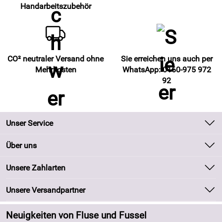
Handarbeitszubehör
CO² neutraler Versand ohne
Sie erreichen uns auch per
Mehrkosten
WhatsApp: 0160-975 972
92
Unser Service
Kontakt
Über uns
Batteriegesetz
Unsere Bestseller
Unsere Zahlarten
Kundeninformationen
Marken
Newsletter
Unsere Versandpartner
Neu
Zahlung und Versand
Angebote
Neuigkeiten von Fluse und Fussel
Kundenlogin