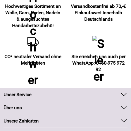
Hochwertiges Sortiment an
Versandkostenfrei ab 70,-€
Wolle, Garn, Perlen, Nadeln
Einkaufswert innerhalb
& ausgesuchtes
Deutschlands
Handarbeitszubehör
CO² neutraler Versand ohne
Sie erreichen uns auch per
Mehrkosten
WhatsApp: 0160-975 972
92
Unser Service
Kontakt
Über uns
Batteriegesetz
Unsere Bestseller
Unsere Zahlarten
Kundeninformationen
Marken