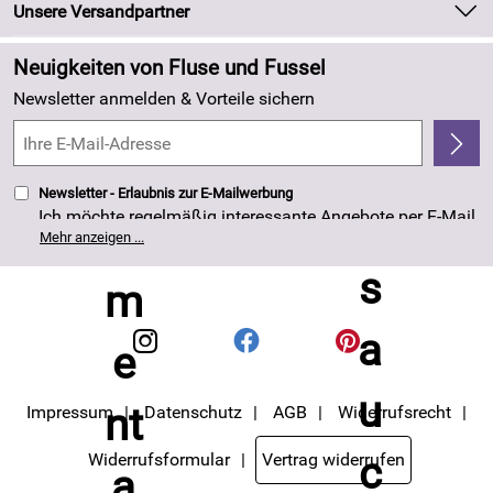
Newsletter
Unsere Versandpartner
Neu
Zahlung und Versand
Angebote
Neuigkeiten von Fluse und Fussel
Kundenlogin
Made in Germany
Newsletter anmelden & Vorteile sichern
Kundenbewertungen (263)
4,8/5
*****
Newsletter - Erlaubnis zur E-Mailwerbung
Ich möchte regelmäßig interessante Angebote per E-Mail
erhalten. Meine E-Mail-Adresse wird nicht an andere
Mehr anzeigen ...
Unternehmen weitergegeben. Die Einwilligung zur
Nutzung meiner E-Mail- Adresse für Werbezwecke kann
ich jederzeit mit Wirkung für die Zukunft widerrufen. Die
Datenschutzerklärung
habe ich zur Kenntnis
genommen.
Impressum
Datenschutz
AGB
Widerrufsrecht
Widerrufsformular
Vertrag widerrufen