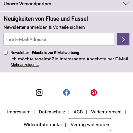
Newsletter
Unsere Versandpartner
Neu
Zahlung und Versand
Angebote
Neuigkeiten von Fluse und Fussel
Kundenlogin
Made in Germany
Newsletter anmelden & Vorteile sichern
Kundenbewertungen (263)
4,8/5
*****
Newsletter - Erlaubnis zur E-Mailwerbung
Ich möchte regelmäßig interessante Angebote per E-Mail
erhalten. Meine E-Mail-Adresse wird nicht an andere
Mehr anzeigen ...
Unternehmen weitergegeben. Die Einwilligung zur
Nutzung meiner E-Mail- Adresse für Werbezwecke kann
ich jederzeit mit Wirkung für die Zukunft widerrufen. Die
Datenschutzerklärung
habe ich zur Kenntnis
genommen.
Impressum
Datenschutz
AGB
Widerrufsrecht
Widerrufsformular
Vertrag widerrufen