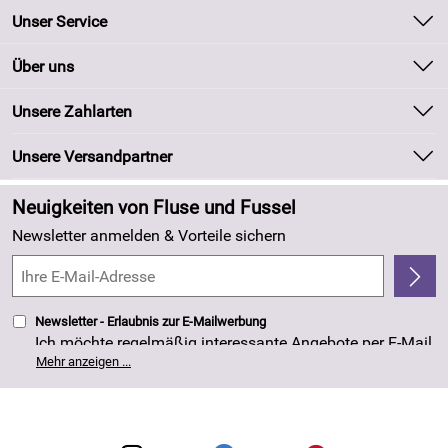
Unser Service
Kontakt
Über uns
Batteriegesetz
Unsere Bestseller
Unsere Zahlarten
Kundeninformationen
Marken
Newsletter
Unsere Versandpartner
Neu
Zahlung und Versand
Angebote
Neuigkeiten von Fluse und Fussel
Kundenlogin
Made in Germany
Newsletter anmelden & Vorteile sichern
Kundenbewertungen (263)
4,8/5
*****
Newsletter - Erlaubnis zur E-Mailwerbung
Ich möchte regelmäßig interessante Angebote per E-Mail
erhalten. Meine E-Mail-Adresse wird nicht an andere
Mehr anzeigen ...
Unternehmen weitergegeben. Die Einwilligung zur
Nutzung meiner E-Mail- Adresse für Werbezwecke kann
ich jederzeit mit Wirkung für die Zukunft widerrufen. Die
Datenschutzerklärung
habe ich zur Kenntnis
genommen.