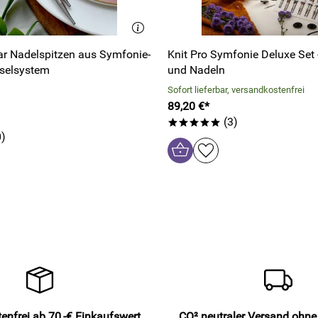
aar Nadelspitzen aus Symfonie-
Knit Pro Symfonie Deluxe Set -
hselsystem
und Nadeln
Sofort lieferbar, versandkostenfrei
89,20 €*
(3)
*****
)
enfrei ab 70,-€ Einkaufswert
CO² neutraler Versand ohn