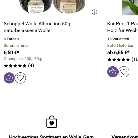
Schoppel Wolle Albmerino 50g
KnitPro - 1 P
naturbelassene Wolle
Holz für Wec
6 Farben
16 Varianten
Sofort lieferbar
Sofort lieferbar
6,50 €*
ab 6,55 €*
Grundpreis: 130,- €/kg
(10
*****
(4)
*****
Hochwertiges Sortiment an Wolle, Garn,
Versandkost