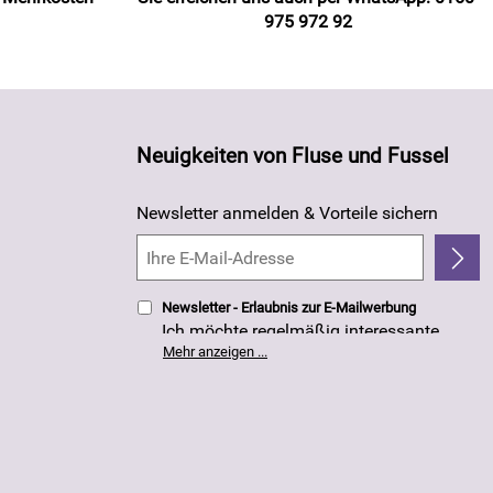
975 972 92
Neuigkeiten von Fluse und Fussel
Newsletter anmelden & Vorteile sichern
Newsletter - Erlaubnis zur E-Mailwerbung
Ich möchte regelmäßig interessante
Angebote per E-Mail erhalten. Meine E-
Mehr anzeigen ...
Mail-Adresse wird nicht an andere
Unternehmen weitergegeben. Die
Einwilligung zur Nutzung meiner E-Mail-
Adresse für Werbezwecke kann ich
jederzeit mit Wirkung für die Zukunft
widerrufen. Die
Datenschutzerklärung
habe ich zur Kenntnis genommen.