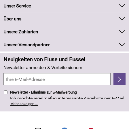
Unser Service
Kontakt
Über uns
Batteriegesetz
Unsere Bestseller
Unsere Zahlarten
Kundeninformationen
Marken
Newsletter
Unsere Versandpartner
Neu
Zahlung und Versand
Angebote
Neuigkeiten von Fluse und Fussel
Kundenlogin
Made in Germany
Newsletter anmelden & Vorteile sichern
Kundenbewertungen (263)
4,8/5
*****
Newsletter - Erlaubnis zur E-Mailwerbung
Ich möchte regelmäßig interessante Angebote per E-Mail
erhalten. Meine E-Mail-Adresse wird nicht an andere
Mehr anzeigen ...
Unternehmen weitergegeben. Die Einwilligung zur
Nutzung meiner E-Mail- Adresse für Werbezwecke kann
ich jederzeit mit Wirkung für die Zukunft widerrufen. Die
Datenschutzerklärung
habe ich zur Kenntnis
genommen.