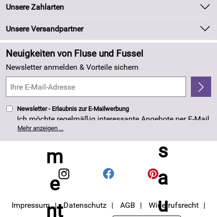
Unsere Bestseller
Unsere Zahlarten
Kundeninformationen
Marken
Newsletter
Unsere Versandpartner
Neu
Zahlung und Versand
Angebote
Neuigkeiten von Fluse und Fussel
Kundenlogin
Made in Germany
Newsletter anmelden & Vorteile sichern
Kundenbewertungen (263)
4,8/5
*****
Newsletter - Erlaubnis zur E-Mailwerbung
Ich möchte regelmäßig interessante Angebote per E-Mail
erhalten. Meine E-Mail-Adresse wird nicht an andere
Mehr anzeigen ...
Unternehmen weitergegeben. Die Einwilligung zur
Nutzung meiner E-Mail- Adresse für Werbezwecke kann
ich jederzeit mit Wirkung für die Zukunft widerrufen. Die
Datenschutzerklärung
habe ich zur Kenntnis
genommen.
Impressum
Datenschutz
AGB
Widerrufsrecht