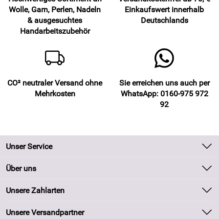
Wolle, Garn, Perlen, Nadeln
Einkaufswert innerhalb
& ausgesuchtes
Deutschlands
Handarbeitszubehör
CO² neutraler Versand ohne
Sie erreichen uns auch per
Mehrkosten
WhatsApp: 0160-975 972
92
Unser Service
Kontakt
Über uns
Batteriegesetz
Unsere Bestseller
Unsere Zahlarten
Kundeninformationen
Marken
Newsletter
Unsere Versandpartner
Neu