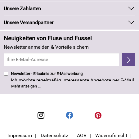
Batteriegesetz
Unsere Bestseller
Unsere Zahlarten
Kundeninformationen
Marken
Newsletter
Unsere Versandpartner
Neu
Zahlung und Versand
Angebote
Neuigkeiten von Fluse und Fussel
Kundenlogin
Made in Germany
Newsletter anmelden & Vorteile sichern
Kundenbewertungen (263)
4,8/5
*****
Newsletter - Erlaubnis zur E-Mailwerbung
Ich möchte regelmäßig interessante Angebote per E-Mail
erhalten. Meine E-Mail-Adresse wird nicht an andere
Mehr anzeigen ...
Unternehmen weitergegeben. Die Einwilligung zur
Nutzung meiner E-Mail- Adresse für Werbezwecke kann
ich jederzeit mit Wirkung für die Zukunft widerrufen. Die
Datenschutzerklärung
habe ich zur Kenntnis
genommen.
Impressum
Datenschutz
AGB
Widerrufsrecht