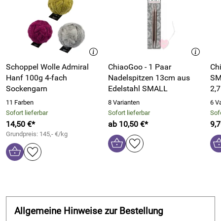
Schoppel Wolle Admiral
ChiaoGoo - 1 Paar
Ch
Hanf 100g 4-fach
Nadelspitzen 13cm aus
SM
Sockengarn
Edelstahl SMALL
2,
11 Farben
8 Varianten
6 V
Sofort lieferbar
Sofort lieferbar
Sofo
14,50 €*
ab 10,50 €*
9,7
Grundpreis: 145,- €/kg
Allgemeine Hinweise zur Bestellung