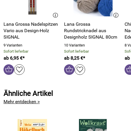
Hersteller: frechverlag GmbH, Dieselstraße 5, 70839
Gerlingen, Deutschland, https://www.topp-kreativ.de
Lana Grossa Nadelspitzen
Lana Grossa
Ch
Vario aus Design-Holz
Rundstricknadel aus
Na
SIGNAL
Designholz SIGNAL 80cm
Ed
9 Varianten
10 Varianten
8 V
Sofort lieferbar
Sofort lieferbar
Sofo
ab 6,95 €*
ab 8,25 €*
ab
Ähnliche Artikel
Mehr entdecken >