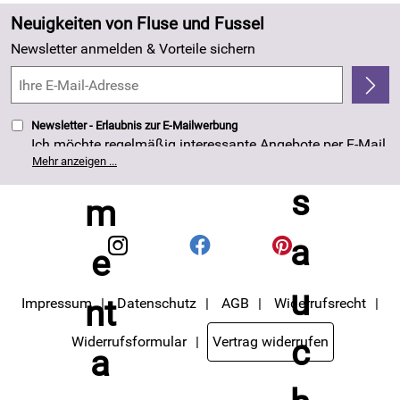
Zahlung und Versand
Angebote
Neuigkeiten von Fluse und Fussel
Kundenlogin
Made in Germany
Newsletter anmelden & Vorteile sichern
Kundenbewertungen (263)
4,8/5
*****
Newsletter - Erlaubnis zur E-Mailwerbung
Ich möchte regelmäßig interessante Angebote per E-Mail
erhalten. Meine E-Mail-Adresse wird nicht an andere
Mehr anzeigen ...
Unternehmen weitergegeben. Die Einwilligung zur
Nutzung meiner E-Mail- Adresse für Werbezwecke kann
ich jederzeit mit Wirkung für die Zukunft widerrufen. Die
Datenschutzerklärung
habe ich zur Kenntnis
genommen.
Impressum
Datenschutz
AGB
Widerrufsrecht
Widerrufsformular
Vertrag widerrufen