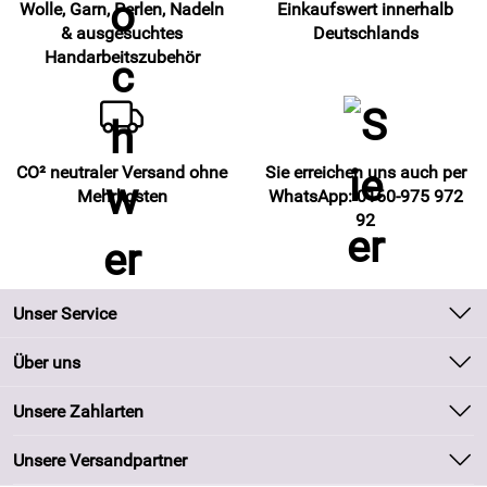
Wolle, Garn, Perlen, Nadeln
Einkaufswert innerhalb
& ausgesuchtes
Deutschlands
Handarbeitszubehör
CO² neutraler Versand ohne
Sie erreichen uns auch per
Mehrkosten
WhatsApp: 0160-975 972
92
Unser Service
Kontakt
Über uns
Batteriegesetz
Unsere Bestseller
Unsere Zahlarten
Kundeninformationen
Marken
Newsletter
Unsere Versandpartner
Neu