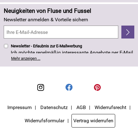
Zahlung und Versand
Angebote
Neuigkeiten von Fluse und Fussel
Kundenlogin
Made in Germany
Newsletter anmelden & Vorteile sichern
Kundenbewertungen (263)
4,8/5
*****
Newsletter - Erlaubnis zur E-Mailwerbung
Ich möchte regelmäßig interessante Angebote per E-Mail
erhalten. Meine E-Mail-Adresse wird nicht an andere
Mehr anzeigen ...
Unternehmen weitergegeben. Die Einwilligung zur
Nutzung meiner E-Mail- Adresse für Werbezwecke kann
ich jederzeit mit Wirkung für die Zukunft widerrufen. Die
Datenschutzerklärung
habe ich zur Kenntnis
genommen.
Impressum
Datenschutz
AGB
Widerrufsrecht
Widerrufsformular
Vertrag widerrufen