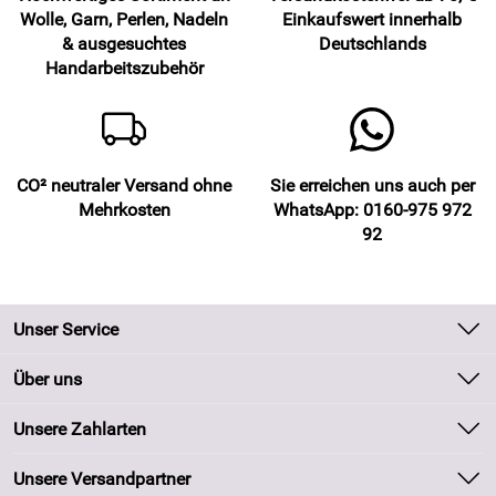
Wolle, Garn, Perlen, Nadeln
Einkaufswert innerhalb
& ausgesuchtes
Deutschlands
Handarbeitszubehör
CO² neutraler Versand ohne
Sie erreichen uns auch per
Mehrkosten
WhatsApp: 0160-975 972
92
Unser Service
Kontakt
Über uns
Batteriegesetz
Unsere Bestseller
Unsere Zahlarten
Kundeninformationen
Marken
Newsletter
Unsere Versandpartner
Neu