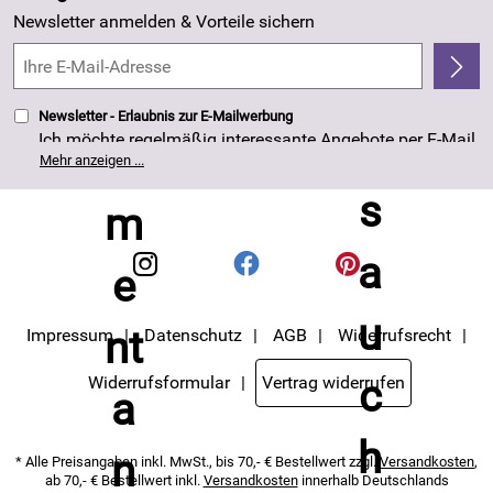
Kundenlogin
Made in Germany
Newsletter anmelden & Vorteile sichern
Kundenbewertungen (263)
4,8/5
*****
Newsletter - Erlaubnis zur E-Mailwerbung
Ich möchte regelmäßig interessante Angebote per E-Mail
erhalten. Meine E-Mail-Adresse wird nicht an andere
Mehr anzeigen ...
Unternehmen weitergegeben. Die Einwilligung zur
Nutzung meiner E-Mail- Adresse für Werbezwecke kann
ich jederzeit mit Wirkung für die Zukunft widerrufen. Die
Datenschutzerklärung
habe ich zur Kenntnis
genommen.
Impressum
Datenschutz
AGB
Widerrufsrecht
Widerrufsformular
Vertrag widerrufen
* Alle Preisangaben inkl. MwSt., bis 70,- € Bestellwert zzgl.
Versandkosten
,
ab 70,- € Bestellwert inkl.
Versandkosten
innerhalb Deutschlands