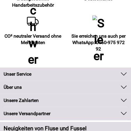
Handarbeitszubehör
CO² neutraler Versand ohne
Sie erreichen uns auch per
Mehrkosten
WhatsApp: 0160-975 972
92
Unser Service
Kontakt
Über uns
Batteriegesetz
Unsere Bestseller
Unsere Zahlarten
Kundeninformationen
Marken
Newsletter
Unsere Versandpartner
Neu
Zahlung und Versand
Angebote
Neuigkeiten von Fluse und Fussel