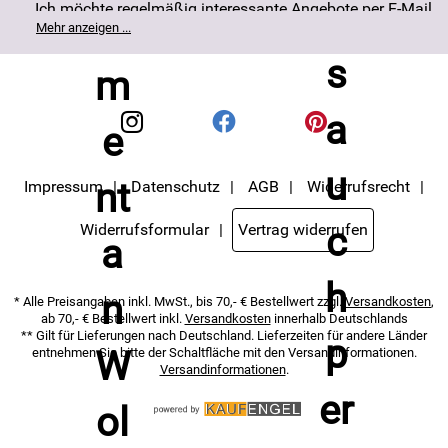
Ich möchte regelmäßig interessante Angebote per E-Mail
erhalten. Meine E-Mail-Adresse wird nicht an andere
Mehr anzeigen ...
Unternehmen weitergegeben. Die Einwilligung zur
Nutzung meiner E-Mail- Adresse für Werbezwecke kann
ich jederzeit mit Wirkung für die Zukunft widerrufen. Die
Datenschutzerklärung
habe ich zur Kenntnis
genommen.
Impressum
Datenschutz
AGB
Widerrufsrecht
Widerrufsformular
Vertrag widerrufen
* Alle Preisangaben inkl. MwSt., bis 70,- € Bestellwert zzgl.
Versandkosten
,
ab 70,- € Bestellwert inkl.
Versandkosten
innerhalb Deutschlands
** Gilt für Lieferungen nach Deutschland. Lieferzeiten für andere Länder
entnehmen Sie bitte der Schaltfläche mit den Versandinformationen.
Versandinformationen
.