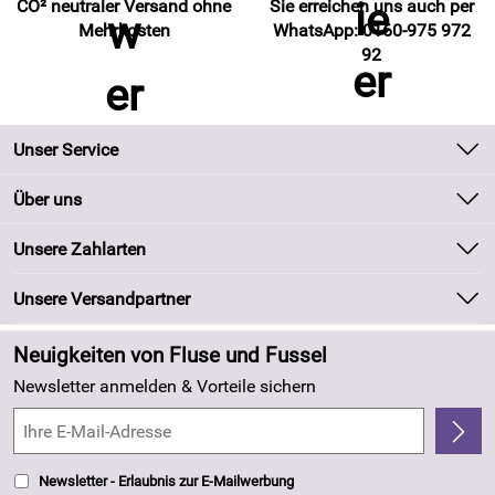
CO² neutraler Versand ohne
Sie erreichen uns auch per
Mehrkosten
WhatsApp: 0160-975 972
92
Unser Service
Kontakt
Über uns
Batteriegesetz
Unsere Bestseller
Unsere Zahlarten
Kundeninformationen
Marken
Newsletter
Unsere Versandpartner
Neu
Zahlung und Versand
Angebote
Neuigkeiten von Fluse und Fussel
Kundenlogin
Made in Germany
Newsletter anmelden & Vorteile sichern
Kundenbewertungen (263)
4,8/5
*****
Newsletter - Erlaubnis zur E-Mailwerbung