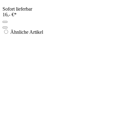
Gütermann Metalleffekt-Faden W 331
50m
11 Farben
Sofort lieferbar
1,60 €*
Grundpreis: 0,03 €/m
*****
(1)