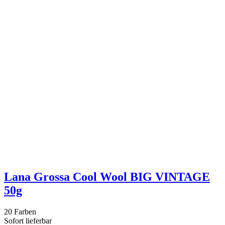
Lana Grossa Cool Wool BIG VINTAGE
50g
20 Farben
Sofort lieferbar
6,95 €*
Grundpreis: 139,- €/kg
Lana Grossa Cool Wool VINTAGE 50g
30 Farben
Sofort lieferbar
6,95 €*
Grundpreis: 139,- €/kg