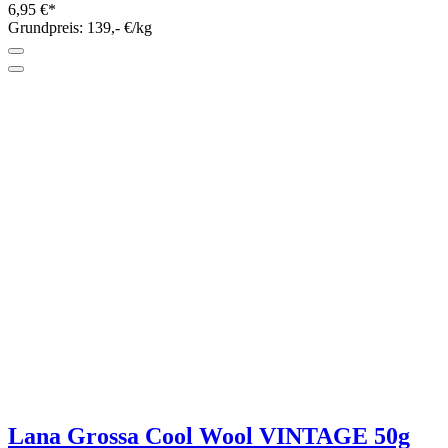
Transparente Kunststoffringe zum
umhäkeln
4 Größen
Sofort lieferbar
ab 0,30 €*
Grundpreis: ab 0,30 €/Stück
Lana Grossa VINTAGE Superchunky
100g
16 Farben
Sofort lieferbar
12,50 €*
Grundpreis: 125,- €/kg