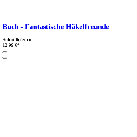
Zauberhafte Wandhänger häkeln von
Brigitte Zimmermann
Sofort lieferbar
10,- €*