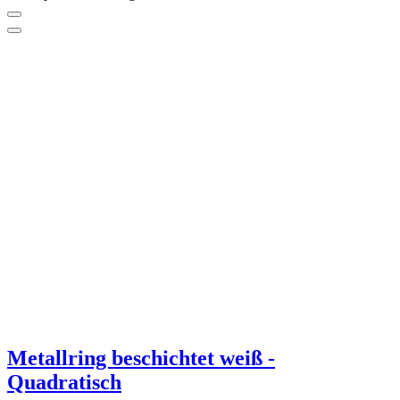
Kuschelstrick für kalte Tage von Judith
Paus
Sofort lieferbar
22,- €*