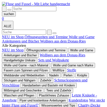
0
ALLE
NEU im Shop
Öffnungszeiten und Termine
Wolle und Garne
Anleitungen und Bücher
Wolliges aus dem Donau-Ries
Alle Kategorien
NEU im Shop
Öffnungszeiten und Termine
Wolle und Garne
Wolliges aus dem Donau-Ries
Anleitungen und Bücher
Sets und Wollpakete
Handgefertigte Unikate
Wolle und Garne - nach Material
Wolle und Garne nach Marke
Stoffe
Fasern zum Spinnen und Filzen
Wollfilze
Webbänder und Webetiketten
Nadeln
Perlen
Knöpfe
Schmuckspangen und
Stickgarn und Nähgarn
Zubehör
Verschlüsse
Handarbeiten und Basteln mit Kindern
Mitbringsel und Geschenke
Tees und Zubehör
Letzte Knäuele -
Waschen und Pflegen
Plastikfreies Zuhause
Angebote
Kundenfotos
Wer steckt
Flyer und kostenlose Anleitungen
hinter Fluse und Fussel?
Charity-Decke
Wissenswertes und Tips