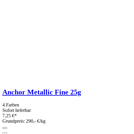
3,90 €*
Grundpreis: 156,- €/kg
Twinkle 25g - Metalleffekt Beilaufgarn