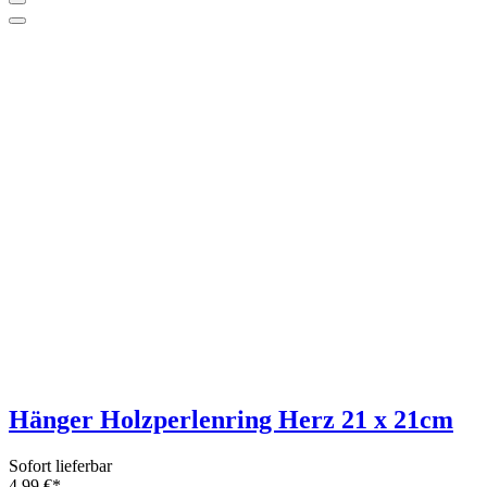
Lana Grossa Cosmo 100g - Beilaufgarn
mit Pailetten
20 Farben
Sofort lieferbar
11,95 €*
Grundpreis: 119,50 €/kg