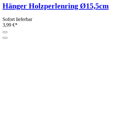
AHEADHUNTER - Lovafur
Webpelzbommel
17 Farben
Sofort lieferbar
21,90 €*