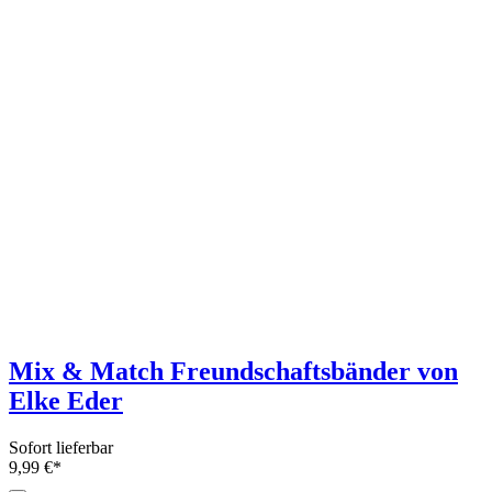
Buch - Fantastische Häkelfreunde 2 von
Verena Thiard-Laforet
Sofort lieferbar
16,- €*
Ähnliche Artikel