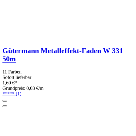
Sofort lieferbar
7,25 €*
Grundpreis: 290,- €/kg
Woolly Hugs Glitzer - Metalleffekt
Beilaufgarn 1000m
6 Farben