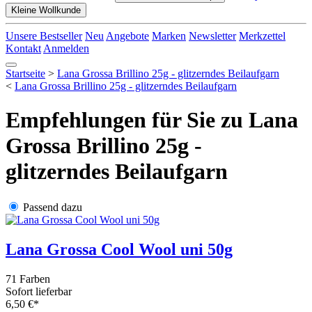
Kleine Wollkunde
Unsere Bestseller
Neu
Angebote
Marken
Newsletter
Merkzettel
Kontakt
Anmelden
Startseite
>
Lana Grossa Brillino 25g - glitzerndes Beilaufgarn
<
Lana Grossa Brillino 25g - glitzerndes Beilaufgarn
Empfehlungen für Sie zu Lana
Grossa Brillino 25g -
glitzerndes Beilaufgarn
Passend dazu
Lana Grossa Cool Wool uni 50g
71 Farben
Sofort lieferbar
6,50 €*