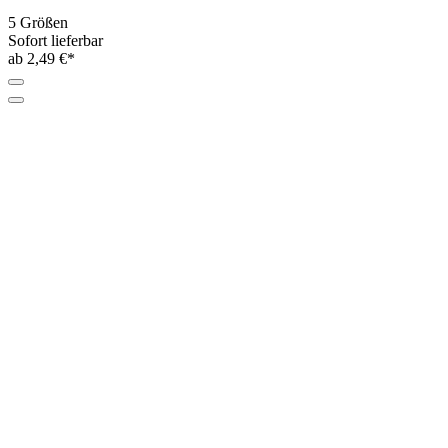
Buch - Fantastische Häkelfreunde
Sofort lieferbar
12,99 €*