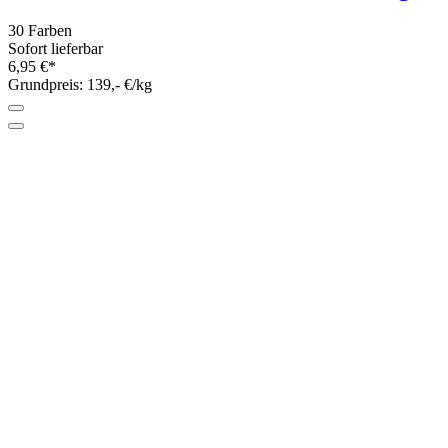
KnitPro Häkelnadel aus Stahl mit
Holzgriff SIGNAL
14 Varianten
Sofort lieferbar
ab 3,95 €*