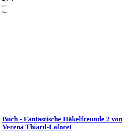
Elisa Häkelgarn Stärke 10 50g
12 Farben
Sofort lieferbar
4,10 €*
Grundpreis: 82,- €/kg