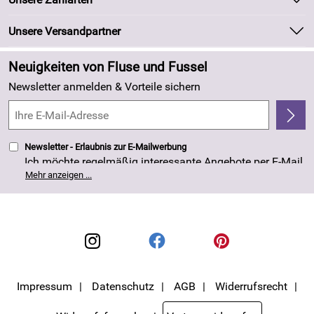
Kundeninformationen
Marken
Newsletter
Unsere Versandpartner
Neu
Zahlung und Versand
Angebote
Neuigkeiten von Fluse und Fussel
Kundenlogin
Made in Germany
Newsletter anmelden & Vorteile sichern
Kundenbewertungen (263)
4,8/5
*****
Newsletter - Erlaubnis zur E-Mailwerbung
Ich möchte regelmäßig interessante Angebote per E-Mail
erhalten. Meine E-Mail-Adresse wird nicht an andere
Mehr anzeigen ...
Unternehmen weitergegeben. Die Einwilligung zur
Nutzung meiner E-Mail- Adresse für Werbezwecke kann
ich jederzeit mit Wirkung für die Zukunft widerrufen. Die
Datenschutzerklärung
habe ich zur Kenntnis
genommen.
Impressum
Datenschutz
AGB
Widerrufsrecht