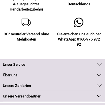
& ausgesuchtes
Deutschlands
Handarbeitszubehör
CO² neutraler Versand ohne
Sie erreichen uns auch per
Mehrkosten
WhatsApp: 0160-975 972
92
Unser Service
Kontakt
Über uns
Batteriegesetz
Unsere Bestseller
Unsere Zahlarten
Kundeninformationen
Marken
Newsletter
Unsere Versandpartner
Neu
Zahlung und Versand