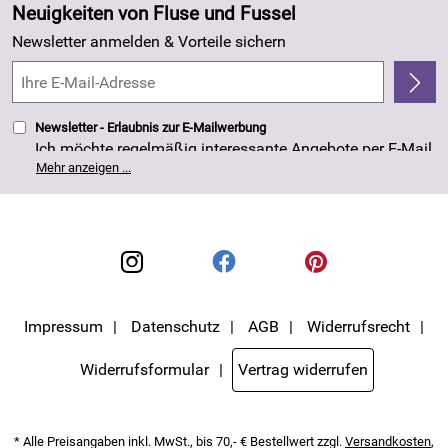
Angebote
Neuigkeiten von Fluse und Fussel
Kundenlogin
Made in Germany
Newsletter anmelden & Vorteile sichern
Kundenbewertungen (263)
4,8/5
*****
Newsletter - Erlaubnis zur E-Mailwerbung
Ich möchte regelmäßig interessante Angebote per E-Mail
erhalten. Meine E-Mail-Adresse wird nicht an andere
Mehr anzeigen ...
Unternehmen weitergegeben. Die Einwilligung zur
Nutzung meiner E-Mail- Adresse für Werbezwecke kann
ich jederzeit mit Wirkung für die Zukunft widerrufen. Die
Datenschutzerklärung
habe ich zur Kenntnis
genommen.
Impressum
Datenschutz
AGB
Widerrufsrecht
Widerrufsformular
Vertrag widerrufen
* Alle Preisangaben inkl. MwSt., bis 70,- € Bestellwert zzgl.
Versandkosten
,