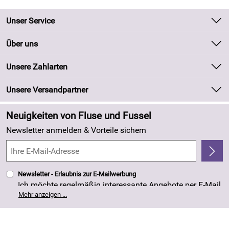
Unser Service
Kontakt
Über uns
Batteriegesetz
Unsere Bestseller
Unsere Zahlarten
Kundeninformationen
Marken
Newsletter
Unsere Versandpartner
Neu
Zahlung und Versand
Angebote
Neuigkeiten von Fluse und Fussel
Kundenlogin
Made in Germany
Newsletter anmelden & Vorteile sichern
Kundenbewertungen (263)
4,8/5
*****
Newsletter - Erlaubnis zur E-Mailwerbung
Ich möchte regelmäßig interessante Angebote per E-Mail
erhalten. Meine E-Mail-Adresse wird nicht an andere
Mehr anzeigen ...
Unternehmen weitergegeben. Die Einwilligung zur
Nutzung meiner E-Mail- Adresse für Werbezwecke kann
ich jederzeit mit Wirkung für die Zukunft widerrufen. Die
Datenschutzerklärung
habe ich zur Kenntnis