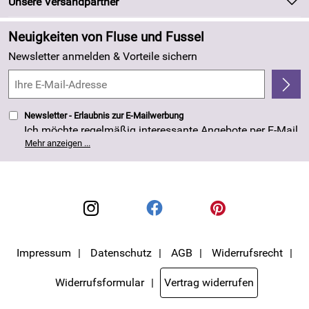
Newsletter
Unsere Versandpartner
Neu
Zahlung und Versand
Angebote
Neuigkeiten von Fluse und Fussel
Kundenlogin
Made in Germany
Newsletter anmelden & Vorteile sichern
Kundenbewertungen (263)
4,8/5
*****
Newsletter - Erlaubnis zur E-Mailwerbung
Ich möchte regelmäßig interessante Angebote per E-Mail
erhalten. Meine E-Mail-Adresse wird nicht an andere
Mehr anzeigen ...
Unternehmen weitergegeben. Die Einwilligung zur
Nutzung meiner E-Mail- Adresse für Werbezwecke kann
ich jederzeit mit Wirkung für die Zukunft widerrufen. Die
Datenschutzerklärung
habe ich zur Kenntnis
genommen.
Impressum
Datenschutz
AGB
Widerrufsrecht
Widerrufsformular
Vertrag widerrufen