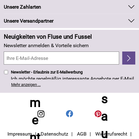
Batteriegesetz
Unsere Bestseller
Unsere Zahlarten
Kundeninformationen
Marken
Newsletter
Unsere Versandpartner
Neu
Zahlung und Versand
Angebote
Neuigkeiten von Fluse und Fussel
Kundenlogin
Made in Germany
Newsletter anmelden & Vorteile sichern
Kundenbewertungen (263)
4,8/5
*****
Newsletter - Erlaubnis zur E-Mailwerbung
Ich möchte regelmäßig interessante Angebote per E-Mail
erhalten. Meine E-Mail-Adresse wird nicht an andere
Mehr anzeigen ...
Unternehmen weitergegeben. Die Einwilligung zur
Nutzung meiner E-Mail- Adresse für Werbezwecke kann
ich jederzeit mit Wirkung für die Zukunft widerrufen. Die
Datenschutzerklärung
habe ich zur Kenntnis
genommen.
Impressum
Datenschutz
AGB
Widerrufsrecht