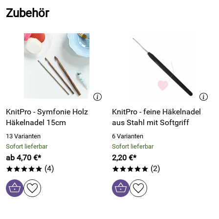
Ø 39mm - Häkelringe rund 30 Stück pro Packung
Zubehör
Hersteller: Prym Consumer Europe GmbH , Zweifaller Str.
130, 52224 Stolberg, Deutschland, https://www.prym.com/
KnitPro - Symfonie Holz
KnitPro - feine Häkelnadel
Häkelnadel 15cm
aus Stahl mit Softgriff
13 Varianten
6 Varianten
Sofort lieferbar
Sofort lieferbar
ab 4,70 €*
2,20 €*
(4)
(2)
*****
*****