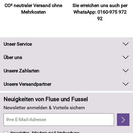
CO² neutraler Versand ohne
Sie erreichen uns auch per
Mehrkosten
WhatsApp: 0160-975 972
92
Unser Service
Kontakt
Über uns
Batteriegesetz
Unsere Bestseller
Unsere Zahlarten
Kundeninformationen
Marken
Newsletter
Unsere Versandpartner
Neu
Zahlung und Versand
Angebote
Neuigkeiten von Fluse und Fussel
Kundenlogin
Made in Germany
Newsletter anmelden & Vorteile sichern
Kundenbewertungen (263)
4,8/5
*****