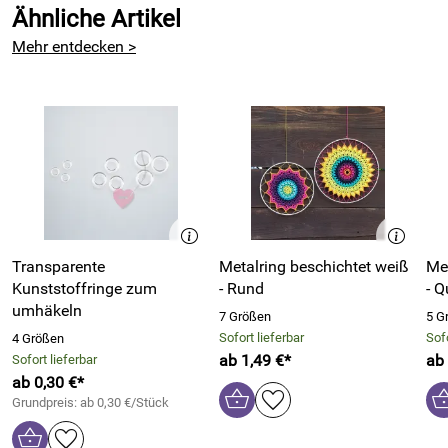
Ähnliche Artikel
Mehr entdecken >
Transparente
Metalring beschichtet weiß
Met
Kunststoffringe zum
- Rund
- Q
umhäkeln
7 Größen
5 G
Sofort lieferbar
Sofo
4 Größen
ab 1,49 €*
ab 
Sofort lieferbar
ab 0,30 €*
Grundpreis: ab 0,30 €/Stück