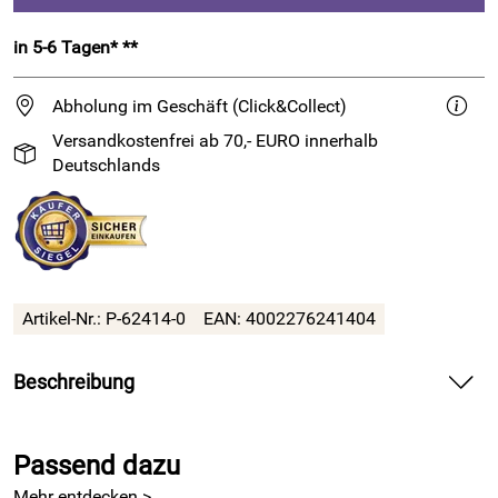
in 5-6 Tagen* **
Abholung im Geschäft (Click&Collect)
Versandkostenfrei ab 70,- EURO innerhalb
Deutschlands
Artikel-Nr.:
P-62414-0
EAN:
4002276241404
Beschreibung
Häkelringe aus weißem Kunststoff in 4 verschiedenen
Größen mit Gebrauchsanweisung
Passend dazu
Ob Serviettenring, Ohrring, Schmuck oder Tischdecke: Mit
Mehr entdecken >