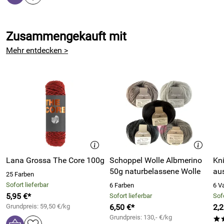
Zusammengekauft mit
Mehr entdecken >
Lana Grossa The Core 100g
Schoppel Wolle Albmerino
Kni
50g naturbelassene Wolle
aus
25 Farben
Sofort lieferbar
6 Farben
6 V
5,95 €*
Sofort lieferbar
Sofo
Grundpreis: 59,50 €/kg
6,50 €*
2,2
Grundpreis: 130,- €/kg
*