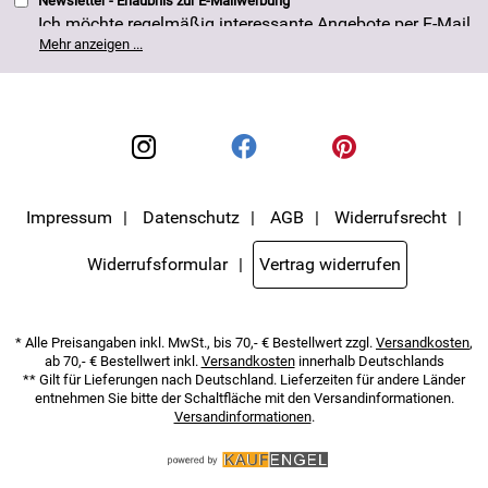
Newsletter - Erlaubnis zur E-Mailwerbung
Ich möchte regelmäßig interessante Angebote per E-Mail
erhalten. Meine E-Mail-Adresse wird nicht an andere
Mehr anzeigen ...
Unternehmen weitergegeben. Die Einwilligung zur
Nutzung meiner E-Mail- Adresse für Werbezwecke kann
ich jederzeit mit Wirkung für die Zukunft widerrufen. Die
Datenschutzerklärung
habe ich zur Kenntnis
genommen.
Impressum
Datenschutz
AGB
Widerrufsrecht
Widerrufsformular
Vertrag widerrufen
* Alle Preisangaben inkl. MwSt., bis 70,- € Bestellwert zzgl.
Versandkosten
,
ab 70,- € Bestellwert inkl.
Versandkosten
innerhalb Deutschlands
** Gilt für Lieferungen nach Deutschland. Lieferzeiten für andere Länder
entnehmen Sie bitte der Schaltfläche mit den Versandinformationen.
Versandinformationen
.