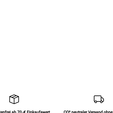
enfrei ab 70,-€ Einkaufswert
CO² neutraler Versand ohn