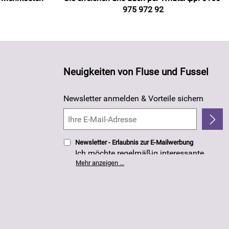
975 972 92
Neuigkeiten von Fluse und Fussel
Newsletter anmelden & Vorteile sichern
Newsletter - Erlaubnis zur E-Mailwerbung
Ich möchte regelmäßig interessante
Angebote per E-Mail erhalten. Meine E-
Mehr anzeigen ...
Mail-Adresse wird nicht an andere
Unternehmen weitergegeben. Die
Einwilligung zur Nutzung meiner E-Mail-
Adresse für Werbezwecke kann ich
jederzeit mit Wirkung für die Zukunft
widerrufen. Die
Datenschutzerklärung
habe ich zur Kenntnis genommen.