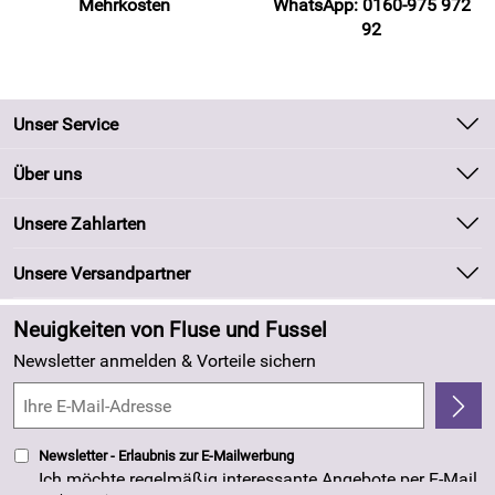
Mehrkosten
WhatsApp: 0160-975 972
92
Unser Service
Kontakt
Über uns
Batteriegesetz
Unsere Bestseller
Unsere Zahlarten
Kundeninformationen
Marken
Newsletter
Unsere Versandpartner
Neu
Zahlung und Versand
Angebote
Neuigkeiten von Fluse und Fussel
Kundenlogin
Made in Germany
Newsletter anmelden & Vorteile sichern
Kundenbewertungen (263)
4,8/5
*****
Newsletter - Erlaubnis zur E-Mailwerbung
Ich möchte regelmäßig interessante Angebote per E-Mail