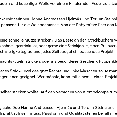
knadeln und kuschliger Wolle vor einem knisternden Feuer zu sitz
 Strickdesignerinnen Hanne Andreassen Hjelmås und Torunn Stei
rs passend für die Weihnachtszeit. Von der Babymütze über das K
r eine schnelle Mütze stricken? Das Beste an den Strickbüchern v
schnell gestrickt ist, oder gerne eine Strickjacke, einen Pullov
chwierigkeitsgrad und jedes Zeitbudget ein passendes Projekt.
nachtskugeln stricken, oder als besonderes Geschenk Puppenkl
 jedes Strick-Level geeignet Rechte und linke Maschen sollte ma
nger:innen geeignet. Wer möchte, kann mit einem kleinen Projek
elber stricken wollte: Auf den Versionen von Klompelompe tumm
ische Duo Hanne Andreassen Hjelmås und Torunn Steinsland. Di
ch praktisch sein muss. Passform und Qualität stehen bei all i