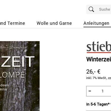
und Termine
Wolle und Garne
Anleitungen
Winterze
26,- €
inkl. 7% MwSt., zz
−
in 5-6 Tagen* 