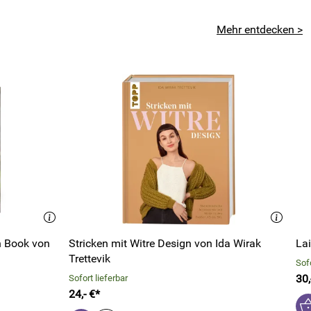
Mehr entdecken >
n Book von
Stricken mit Witre Design von Ida Wirak
Lai
Trettevik
Sofo
30,
Sofort lieferbar
24,- €*