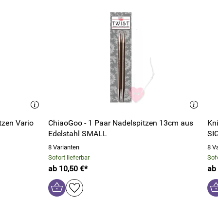
tzen Vario
ChiaoGoo - 1 Paar Nadelspitzen 13cm aus
Kn
Edelstahl SMALL
SI
8 Varianten
8 V
Sofort lieferbar
Sofo
ab 10,50 €*
ab 