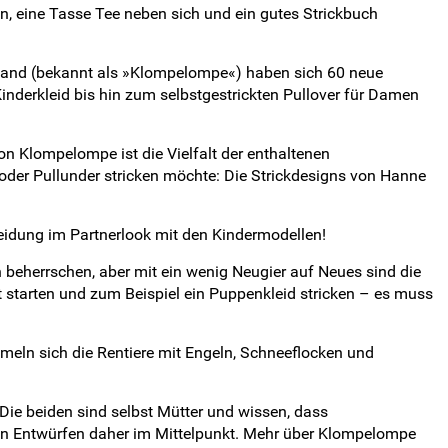
en, eine Tasse Tee neben sich und ein gutes Strickbuch
nsland (bekannt als »Klompelompe«) haben sich 60 neue
inderkleid bis hin zum selbstgestrickten Pullover für Damen
on Klompelompe ist die Vielfalt der enthaltenen
er oder Pullunder stricken möchte: Die Strickdesigns von Hanne
eidung im Partnerlook mit den Kindermodellen!
n beherrschen, aber mit ein wenig Neugier auf Neues sind die
t starten und zum Beispiel ein Puppenkleid stricken – es muss
eln sich die Rentiere mit Engeln, Schneeflocken und
e beiden sind selbst Mütter und wissen, dass
hren Entwürfen daher im Mittelpunkt. Mehr über Klompelompe