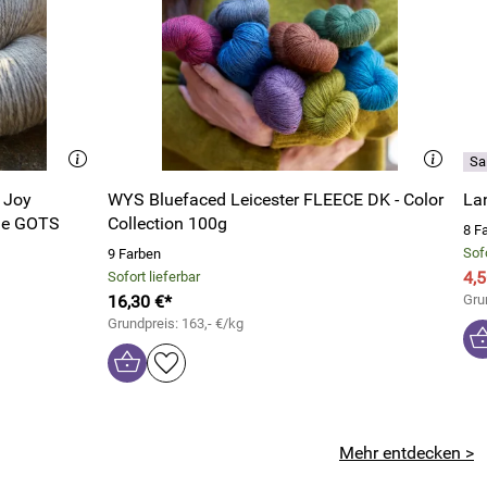
 Joy
WYS Bluefaced Leicester FLEECE DK - Color
La
le GOTS
Collection 100g
8 F
Sofo
9 Farben
4,5
Sofort lieferbar
16,30 €*
Gru
Grundpreis: 163,- €/kg
Mehr entdecken >