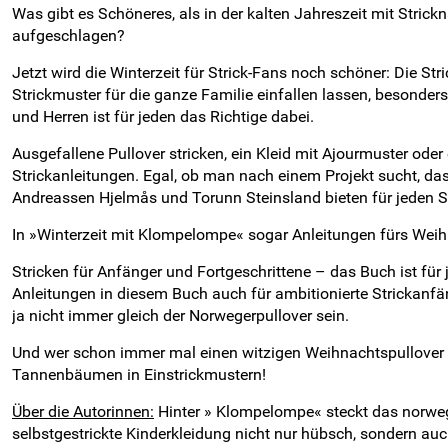
Was gibt es Schöneres, als in der kalten Jahreszeit mit Stric
aufgeschlagen?
Jetzt wird die Winterzeit für Strick-Fans noch schöner: Die
Strickmuster für die ganze Familie einfallen lassen, besonde
und Herren ist für jeden das Richtige dabei.
Ausgefallene Pullover stricken, ein Kleid mit Ajourmuster ode
Strickanleitungen. Egal, ob man nach einem Projekt sucht, das 
Andreassen Hjelmås und Torunn Steinsland bieten für jeden S
In »Winterzeit mit Klompelompe« sogar Anleitungen fürs Weih
Stricken für Anfänger und Fortgeschrittene – das Buch ist für
Anleitungen in diesem Buch auch für ambitionierte Strickanfä
ja nicht immer gleich der Norwegerpullover sein.
Und wer schon immer mal einen witzigen Weihnachtspullover s
Tannenbäumen in Einstrickmustern!
Über die Autorinnen:
Hinter » Klompelompe« steckt das norweg
selbstgestrickte Kinderkleidung nicht nur hübsch, sondern au