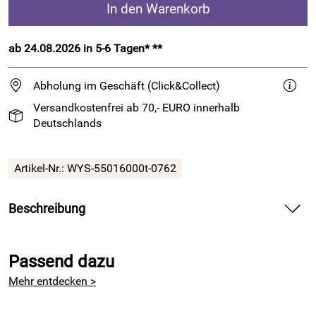
In den Warenkorb
ab 24.08.2026 in 5-6 Tagen* **
Abholung im Geschäft (Click&Collect)
Versandkostenfrei ab 70,- EURO innerhalb
Deutschlands
Artikel-Nr.:
WYS-55016000t-0762
Beschreibung
Die ideale Wahl für winterwarme Pullover und Cardigans
Passend dazu
Die atemberaubende Landschaft der Shetland Inseln hat zu
den Farbschattierungen dieser Wolle inspiriert. Die stetig
Mehr entdecken >
wechselnden Farben der unglaublichen, wilden Landschaft
der Shetlands wird hier in den Färbungen des Garns wieder