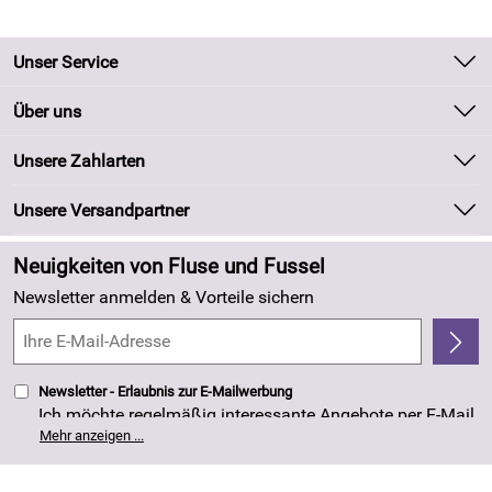
Unser Service
Kontakt
Über uns
Batteriegesetz
Unsere Bestseller
Unsere Zahlarten
Kundeninformationen
Marken
Newsletter
Unsere Versandpartner
Neu
Zahlung und Versand
Angebote
Neuigkeiten von Fluse und Fussel
Kundenlogin
Made in Germany
Newsletter anmelden & Vorteile sichern
Kundenbewertungen (263)
4,8/5
*****
Newsletter - Erlaubnis zur E-Mailwerbung
Ich möchte regelmäßig interessante Angebote per E-Mail
erhalten. Meine E-Mail-Adresse wird nicht an andere
Mehr anzeigen ...
Unternehmen weitergegeben. Die Einwilligung zur
Nutzung meiner E-Mail- Adresse für Werbezwecke kann
ich jederzeit mit Wirkung für die Zukunft widerrufen. Die