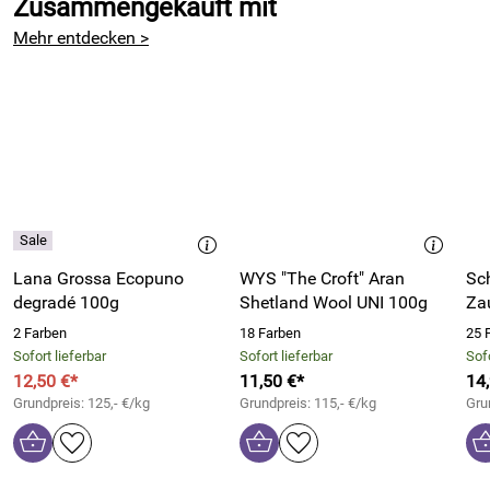
Zusammengekauft mit
Verantwortliche Person: MHS GmbH, Grenzbachstr. 16,
32547 Bad Oeynhausen, Deutschland, team@woolhouse.de
Mehr entdecken >
Lana Grossa Ecopuno
WYS "The Croft" Aran
Sc
degradé 100g
Shetland Wool UNI 100g
2 Farben
18 Farben
25 
Sofort lieferbar
Sofort lieferbar
Sofo
12,50 €*
11,50 €*
14
Grundpreis: 125,- €/kg
Grundpreis: 115,- €/kg
Gru