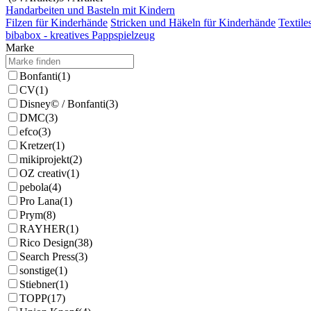
Handarbeiten und Basteln mit Kindern
Filzen für Kinderhände
Stricken und Häkeln für Kinderhände
Textil
bibabox - kreatives Pappspielzeug
Marke
Bonfanti
(1)
CV
(1)
Disney© / Bonfanti
(3)
DMC
(3)
efco
(3)
Kretzer
(1)
mikiprojekt
(2)
OZ creativ
(1)
pebola
(4)
Pro Lana
(1)
Prym
(8)
RAYHER
(1)
Rico Design
(38)
Search Press
(3)
sonstige
(1)
Stiebner
(1)
TOPP
(17)