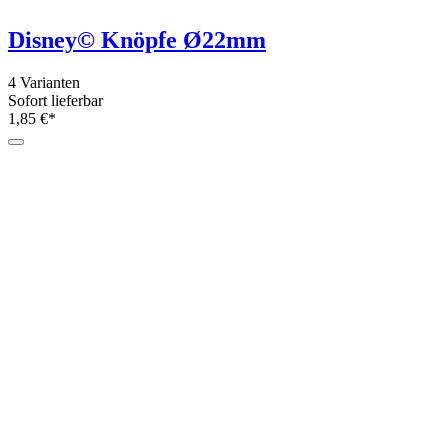
Füllwatte hochflauschige Flocken - Ökote
4 Größen
Sofort lieferbar
ab 1,79 €*