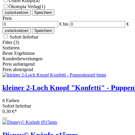
Union Knopf
(4)
Ökotopia Verlag
(1)
zurücksetzen
Speichern
Preis
€
bis
€
zurücksetzen
Speichern
Sofort lieferbar
Filter (3)
Sortieren
Beste Ergebnisse
Kundenbewertungen
Preis aufsteigend
Preis absteigend
kleiner 2-Loch Knopf "Konfetti" - Pupp
6 Farben
Sofort lieferbar
0,30 €*
Disney© Knöpfe ø15mm