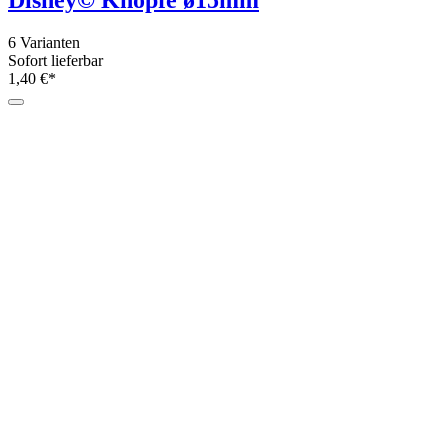
6 Varianten
Sofort lieferbar
1,40 €*
Auge für Amigurumis - kleiner Knopf mit
3 Größen
Sofort lieferbar
ab 0,80 €*
Grundpreis: ab 0,80 €/Stück
Sicherheitsauge für Amigurumis zum schr
4 Größen
Sofort lieferbar
ab 0,65 €*
Grundpreis: ab 0,65 €/Stück