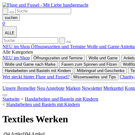
0
ALLE
NEU im Shop
Öffnungszeiten und Termine
Wolle und Garne
Anleit
Alle Kategorien
NEU im Shop
Öffnungszeiten und Termine
Wolle und Garne
Anleit
Wolle und Garne nach Marke
Fasern zum Spinnen und Filzen
Wollfil
Handarbeiten und Basteln mit Kindern
Mitbringsel und Geschenke
Te
Wer steckt hinter Fluse und Fussel?
Charity
Wissenswertes und Tips
Unsere Bestseller
Neu
Angebote
Marken
Newsletter
Merkzettel
Kont
Startseite
>
Handarbeiten und Basteln mit Kindern
<
Handarbeiten und Basteln mit Kindern
Textiles Werken
(94 Artikel)
94 Artikel