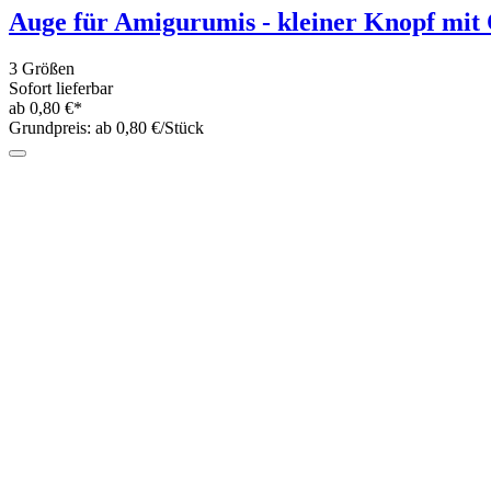
Disney© Knöpfe Ø18mm
5 Varianten
Sofort lieferbar
1,50 €*
Disney© Knöpfe Ø22mm
4 Varianten
Sofort lieferbar
1,85 €*
Teddynase - Knopf mit Öse 22mm in drei 
3 Farben
Sofort lieferbar