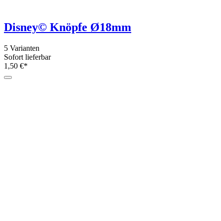
5 Farben
Sofort lieferbar
12,90 €*
Bonfanti Buttoon-ies Knopf-Bastelset
6 Varianten
Sofort lieferbar
9,90 €*