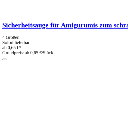
2,- €*
*****
(1)
Kretzer Kinderschere Finny Save Cut