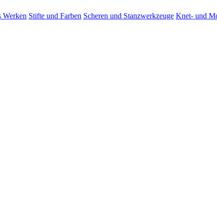
es Werken
Stifte und Farben
Scheren und Stanzwerkzeuge
Knet- und M