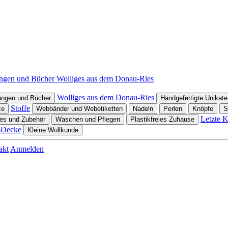
ungen und Bücher
Wolliges aus dem Donau-Ries
Wolliges aus dem Donau-Ries
ungen und Bücher
Handgefertigte Unikate
Stoffe
ze
Webbänder und Webetiketten
Nadeln
Perlen
Knöpfe
S
Letzte 
es und Zubehör
Waschen und Pflegen
Plastikfreies Zuhause
-Decke
Kleine Wollkunde
akt
Anmelden