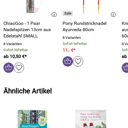
ChiaoGoo - 1 Paar
Pony Rundstricknadel
Kni
Nadelspitzen 13cm aus
Ayurveda 80cm
au
Edelstahl SMALL
60
8 Varianten
Sofort lieferbar
8 Varianten
8 V
11,- €*
Sofort lieferbar
Sofo
ab 10,50 €*
ab 
Ähnliche Artikel