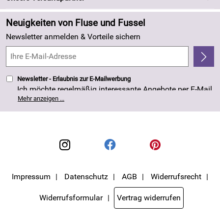
Neu
Zahlung und Versand
Angebote
Neuigkeiten von Fluse und Fussel
Kundenlogin
Made in Germany
Newsletter anmelden & Vorteile sichern
Kundenbewertungen (263)
4,8/5
*****
Newsletter - Erlaubnis zur E-Mailwerbung
Ich möchte regelmäßig interessante Angebote per E-Mail
erhalten. Meine E-Mail-Adresse wird nicht an andere
Mehr anzeigen ...
Unternehmen weitergegeben. Die Einwilligung zur
Nutzung meiner E-Mail- Adresse für Werbezwecke kann
ich jederzeit mit Wirkung für die Zukunft widerrufen. Die
Datenschutzerklärung
habe ich zur Kenntnis
genommen.
Impressum
Datenschutz
AGB
Widerrufsrecht
Widerrufsformular
Vertrag widerrufen