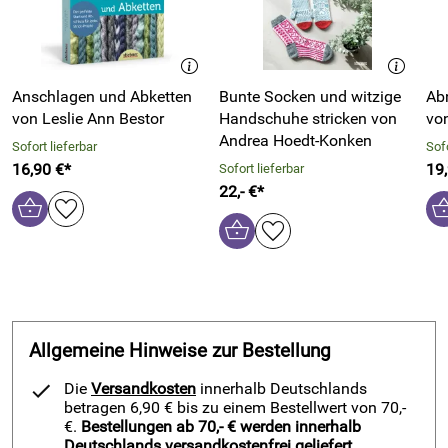
Anschlagen und Abketten
Bunte Socken und witzige
Ab
von Leslie Ann Bestor
Handschuhe stricken von
vo
Andrea Hoedt-Konken
Sofort lieferbar
Sofo
16,90 €*
19
Sofort lieferbar
22,- €*
Allgemeine Hinweise zur Bestellung
Die
Versandkosten
innerhalb Deutschlands
betragen 6,90 € bis zu einem Bestellwert von 70,-
€.
Bestellungen ab 70,- € werden innerhalb
Deutschlands versandkostenfrei geliefert.