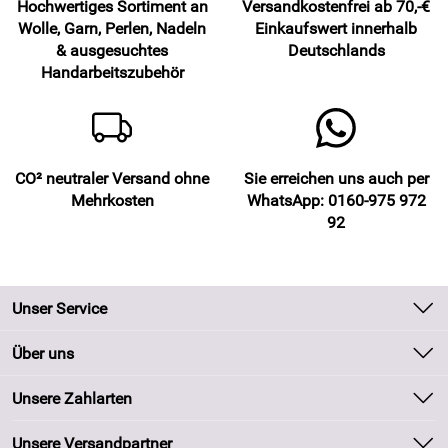
Hochwertiges Sortiment an
Versandkostenfrei ab 70,-€
Wolle, Garn, Perlen, Nadeln
Einkaufswert innerhalb
& ausgesuchtes
Deutschlands
Handarbeitszubehör
CO² neutraler Versand ohne
Sie erreichen uns auch per
Mehrkosten
WhatsApp: 0160-975 972
92
Unser Service
Kontakt
Über uns
Batteriegesetz
Unsere Bestseller
Unsere Zahlarten
Kundeninformationen
Marken
Newsletter
Unsere Versandpartner