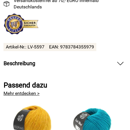
Versandkostenfrei ab 70,- EURO innerhalb
Deutschlands
Artikel-Nr.: LV-5597
EAN: 9783784355979
Beschreibung
Marokkanische Kultur trifft Dänisches Design: 17
Strickmodelle inspiriert
von orientalischen Mustern
Passend dazu
Mehr entdecken >
Annette Danielsen hat sich in ihrem diesem Werk von ihren
Reisen inspirieren lassen.
Dieses Mal entführt sie uns in die Perle des Orients: nach
Marrakesch. Die fernöstliche Atmosphäre fängt sie