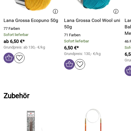
wunderbar mithilfe von magischen Farben und Formen in
ihren 17 Strickmodellen für Frauen ein.
Ob kurze und lange Strickjacken, Blusen oder Pullover – die
Lana Grossa Ecopuno 50g
Lana Grossa Cool Wool uni
La
einzelnen Anleitungen sind wie immer klar verständlich und
50g
Bab
77 Farben
sehr übersichtlich. Hier schlägt das Herz orientalischer
Me
Sofort lieferbar
71 Farben
Kultur.
ab 6,50 €*
Sofort lieferbar
46 
Grundpreis: ab 130,- €/kg
6,50 €*
Sofo
Bitte beachten Sie auch die weiteren Bücher von Annette
Grundpreis: 130,- €/kg
6,5
Danielsen.
Gru
Zubehör