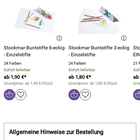
Bitte beachten Sie auch unsere weiteren Artikel aus dem
Stockmar-Sortiment.
Hersteller: Hans Stockmar GmbH & Co. KG, Borsigstr. 7,
24568 Kaltenkirchen, Deutschland,
Stockmar Buntstifte 6-eckig
Stockmar Buntstifte 3-eckig
St
https://www.stockmar.de/
- Einzelstifte
- Einzelstifte
EI
24 Farben
24 Farben
21 
Sofort lieferbar
Sofort lieferbar
Sofo
ab 1,90 €*
ab 1,80 €*
ab 
Grundpreis: ab 1,90 €/Stück
Grundpreis: ab 1,80 €/Stück
Gru
Allgemeine Hinweise zur Bestellung