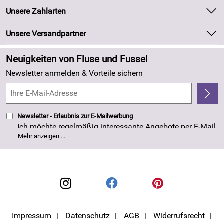
Batteriegesetz
Unsere Bestseller
Unsere Zahlarten
Kundeninformationen
Marken
Newsletter
Unsere Versandpartner
Neu
Zahlung und Versand
Angebote
Neuigkeiten von Fluse und Fussel
Kundenlogin
Made in Germany
Newsletter anmelden & Vorteile sichern
Kundenbewertungen (263)
4,8/5
*****
Newsletter - Erlaubnis zur E-Mailwerbung
Ich möchte regelmäßig interessante Angebote per E-Mail
erhalten. Meine E-Mail-Adresse wird nicht an andere
Mehr anzeigen ...
Unternehmen weitergegeben. Die Einwilligung zur
Nutzung meiner E-Mail- Adresse für Werbezwecke kann
ich jederzeit mit Wirkung für die Zukunft widerrufen. Die
Datenschutzerklärung
habe ich zur Kenntnis
genommen.
Impressum
Datenschutz
AGB
Widerrufsrecht