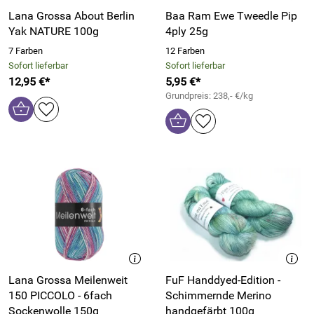
Lana Grossa About Berlin
Baa Ram Ewe Tweedle Pip
Yak NATURE 100g
4ply 25g
7 Farben
12 Farben
Sofort lieferbar
Sofort lieferbar
12,95 €*
5,95 €*
Grundpreis: 238,- €/kg
Lana Grossa Meilenweit
FuF Handdyed-Edition -
150 PICCOLO - 6fach
Schimmernde Merino
Sockenwolle 150g
handgefärbt 100g