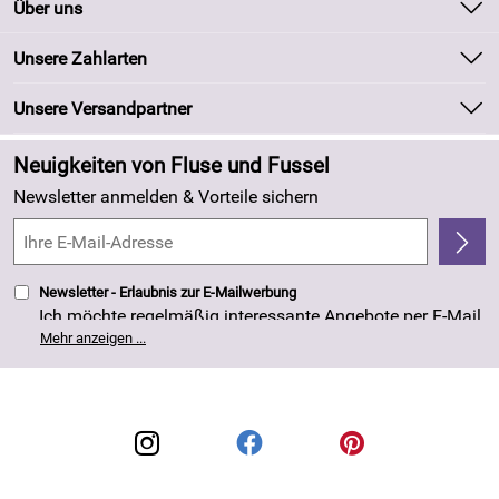
Über uns
Batteriegesetz
Unsere Bestseller
Unsere Zahlarten
Kundeninformationen
Marken
Newsletter
Unsere Versandpartner
Neu
Zahlung und Versand
Angebote
Neuigkeiten von Fluse und Fussel
Kundenlogin
Made in Germany
Newsletter anmelden & Vorteile sichern
Kundenbewertungen (263)
4,8/5
*****
Newsletter - Erlaubnis zur E-Mailwerbung
Ich möchte regelmäßig interessante Angebote per E-Mail
erhalten. Meine E-Mail-Adresse wird nicht an andere
Mehr anzeigen ...
Unternehmen weitergegeben. Die Einwilligung zur
Nutzung meiner E-Mail- Adresse für Werbezwecke kann
ich jederzeit mit Wirkung für die Zukunft widerrufen. Die
Datenschutzerklärung
habe ich zur Kenntnis
genommen.