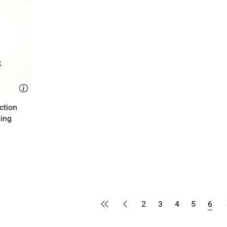
ction
ing
2
3
4
5
6