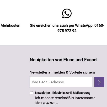
e Mehrkosten
Sie erreichen uns auch per WhatsApp: 0160-
975 972 92
Neuigkeiten von Fluse und Fussel
Newsletter anmelden & Vorteile sichern
Newsletter - Erlaubnis zur E-Mailwerbung
Ich möchte regelmäßig interessante
Angebote per E-Mail erhalten. Meine E-
Mehr anzeigen ...
Mail-Adresse wird nicht an andere