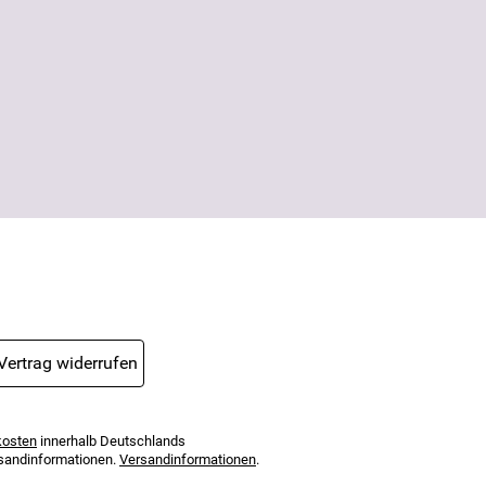
Unternehmen weitergegeben. Die
Einwilligung zur Nutzung meiner E-Mail-
Adresse für Werbezwecke kann ich
jederzeit mit Wirkung für die Zukunft
widerrufen. Die
Datenschutzerklärung
habe ich zur Kenntnis genommen.
Vertrag widerrufen
kosten
innerhalb Deutschlands
ersandinformationen.
Versandinformationen
.