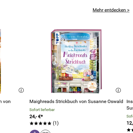
Mehr entdecken >
n von
Maighreads Strickbuch von Susanne Oswald
Ins
Su
Sofort lieferbar
24,- €*
Sofo
(1)
12,
*****
*