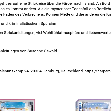
ht es auf eine Strickreise über die Färöer nach Island. An Bord
ch es kommt anders. Als ein mysteriöser Todesfall das Bordleben 
ie Fäden des Verbrechens. Können Mette und die anderen die Kn
or und kriminalistischem Spürsinn
en Strickanleitungen, viel Wohlfühlatmosphäre und liebenswerte
anleitungen von Susanne Oswald .
alentinskamp 24, 20354 Hamburg, Deutschland, https://harperco