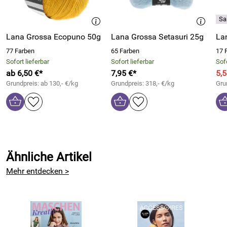
Lana Grossa Ecopuno 50g
Lana Grossa Setasuri 25g
La
77 Farben
65 Farben
17 
Sofort lieferbar
Sofort lieferbar
Sofo
ab 6,50 €*
7,95 €*
5,5
Grundpreis: ab 130,- €/kg
Grundpreis: 318,- €/kg
Gru
Ähnliche Artikel
Mehr entdecken >