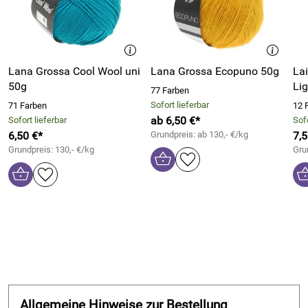
Lana Grossa Cool Wool uni
Lana Grossa Ecopuno 50g
La
50g
Li
77 Farben
Sofort lieferbar
71 Farben
12 
ab 6,50 €*
Sofort lieferbar
Sofo
6,50 €*
Grundpreis: ab 130,- €/kg
7,5
Grundpreis: 130,- €/kg
Gru
Allgemeine Hinweise zur Bestellung