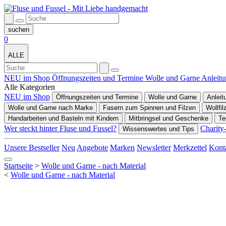
0
ALLE
NEU im Shop
Öffnungszeiten und Termine
Wolle und Garne
Anleit
Alle Kategorien
NEU im Shop
Öffnungszeiten und Termine
Wolle und Garne
Anleit
Wolle und Garne nach Marke
Fasern zum Spinnen und Filzen
Wollfil
Handarbeiten und Basteln mit Kindern
Mitbringsel und Geschenke
Te
Wer steckt hinter Fluse und Fussel?
Charity
Wissenswertes und Tips
Unsere Bestseller
Neu
Angebote
Marken
Newsletter
Merkzettel
Kont
Startseite
>
Wolle und Garne - nach Material
<
Wolle und Garne - nach Material