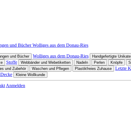
ungen und Bücher
Wolliges aus dem Donau-Ries
Wolliges aus dem Donau-Ries
ungen und Bücher
Handgefertigte Unikate
Stoffe
ze
Webbänder und Webetiketten
Nadeln
Perlen
Knöpfe
S
Letzte 
es und Zubehör
Waschen und Pflegen
Plastikfreies Zuhause
-Decke
Kleine Wollkunde
akt
Anmelden