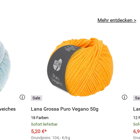
Mehr entdecken >
weiches
Lana Grossa Puro Vegano 50g
La
18 Farben
12 
Sofort lieferbar
Sofo
5,20 €*
6,9
Grundpreis: 104,- €/kg
Gru