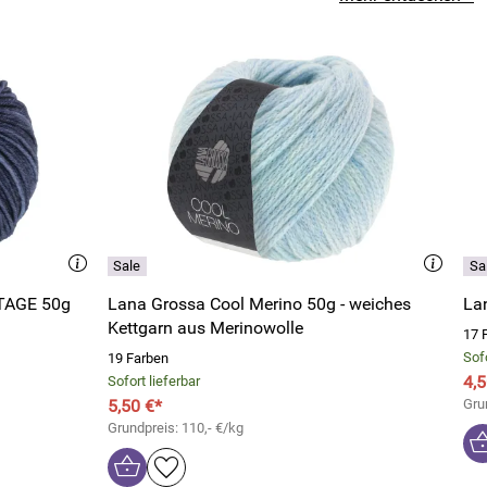
NTAGE 50g
Lana Grossa Cool Merino 50g - weiches
Lan
Kettgarn aus Merinowolle
17 
Sofo
19 Farben
4,5
Sofort lieferbar
5,50 €*
Gru
Grundpreis: 110,- €/kg