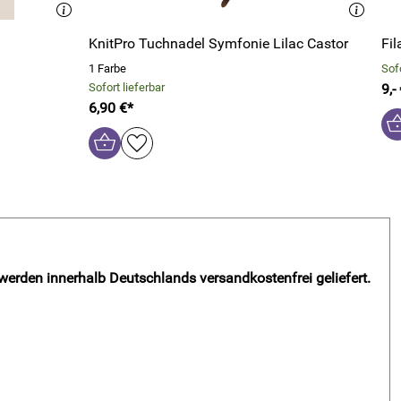
KnitPro Tuchnadel Symfonie Lilac Castor
Fil
1 Farbe
Sofo
Sofort lieferbar
9,-
6,90 €*
 werden innerhalb Deutschlands versandkostenfrei geliefert.