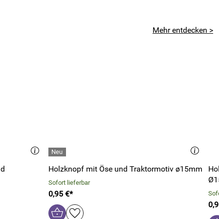
Mehr entdecken >
nd
Holzknopf mit Öse und Traktormotiv ø15mm
Ho
Ø
Sofort lieferbar
0,95 €*
Sofo
0,9