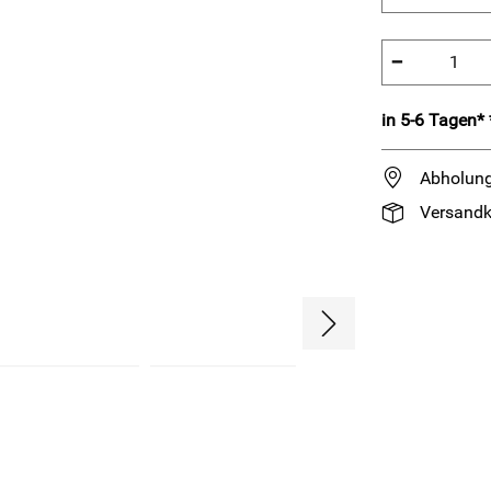
−
in 5-6 Tagen* 
Abholung
Versandk