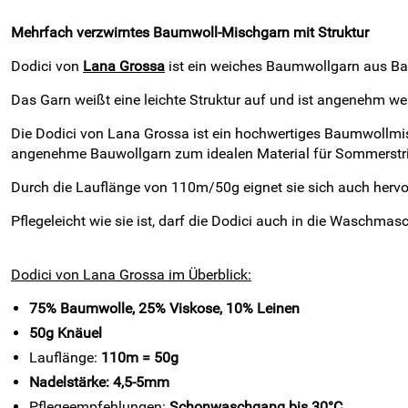
Mehrfach verzwirntes Baumwoll-Mischgarn mit Struktur
Dodici von
Lana Grossa
ist ein weiches Baumwollgarn aus Bau
Das Garn weißt eine leichte Struktur auf und ist angenehm wei
Die Dodici von Lana Grossa ist ein hochwertiges Baumwollm
angenehme Bauwollgarn zum idealen Material für Sommerstri
Durch die Lauflänge von 110m/50g eignet sie sich auch herv
Pflegeleicht wie sie ist, darf die Dodici auch in die Wasch
Dodici von Lana Grossa im Überblick:
75% Baumwolle, 25% Viskose, 10% Leinen
50g Knäuel
Lauflänge:
110m = 50g
Nadelstärke: 4,5-5mm
Pflegeempfehlungen:
Schonwaschgang bis 30°C