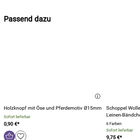
Dokumente zum Download:
Passend dazu
Farbkarte der Dodici von Lana Grossa (2.218kB)
Holzknopf mit Öse und Pferdemotiv Ø15mm
Schoppel Woll
Leinen-Bändch
Sofort lieferbar
0,90 €*
6 Farben
Sofort lieferbar
9,75 €*