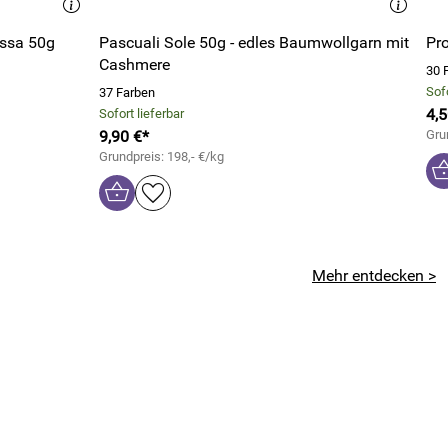
essa 50g
Pascuali Sole 50g - edles Baumwollgarn mit
Pr
Cashmere
30 
Sofo
37 Farben
4,5
Sofort lieferbar
9,90 €*
Gru
Grundpreis: 198,- €/kg
Mehr entdecken >