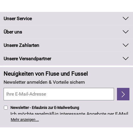
Unser Service
Kontakt
Über uns
Batteriegesetz
Unsere Bestseller
Unsere Zahlarten
Kundeninformationen
Marken
Newsletter
Unsere Versandpartner
Neu
Zahlung und Versand
Angebote
Neuigkeiten von Fluse und Fussel
Kundenlogin
Made in Germany
Newsletter anmelden & Vorteile sichern
Kundenbewertungen (263)
4,8/5
*****
Newsletter - Erlaubnis zur E-Mailwerbung
Ich möchte regelmäßig interessante Angebote per E-Mail
erhalten. Meine E-Mail-Adresse wird nicht an andere
Mehr anzeigen ...
Unternehmen weitergegeben. Die Einwilligung zur
Nutzung meiner E-Mail- Adresse für Werbezwecke kann
ich jederzeit mit Wirkung für die Zukunft widerrufen. Die