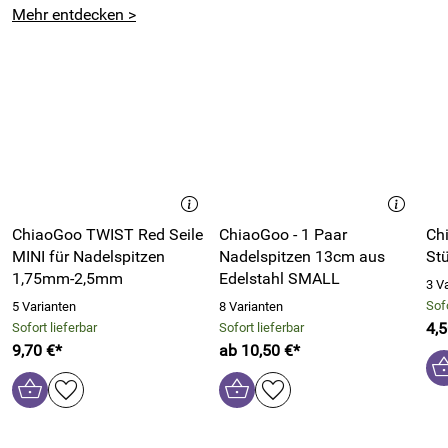
Bitte beachten Sie auch unsere passenden Nadelspitzen
Mehr entdecken >
zum Wechseln in verschiedenen Größen, Stärken und
Materialien.
Hersteller: Chiao Goo, Westing Bridge LLC, 1950 Stephenson
Highway 48083 Troy, MI, United States of America,
https://www.chiaogoo.com
Verantwortliche Person: Your Trade Solution YTS GmbH,
Otto-Erbert-Straße 1, 08527 Plauen, Deutschland,
ChiaoGoo TWIST Red Seile
ChiaoGoo - 1 Paar
Ch
https://yourtradesolution.com/
MINI für Nadelspitzen
Nadelspitzen 13cm aus
St
1,75mm-2,5mm
Edelstahl SMALL
3 V
Sofo
5 Varianten
8 Varianten
4,5
Sofort lieferbar
Sofort lieferbar
9,70 €*
ab 10,50 €*