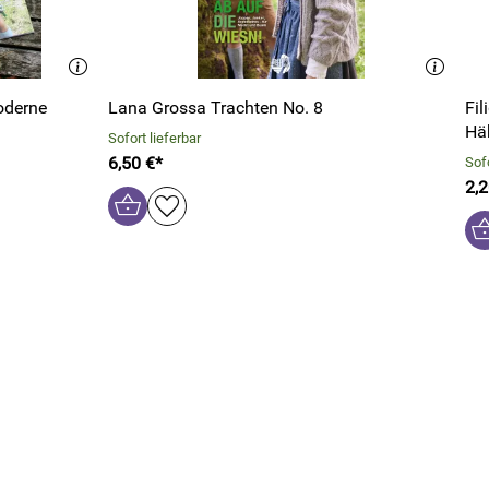
Moderne
Lana Grossa Trachten No. 8
Fil
Hä
Sofort lieferbar
6,50 €*
Sofo
2,2