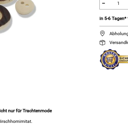
−
in 5-6 Tagen* 
Abholung
Versandk
nicht nur für Trachtenmode
irschhornimitat.