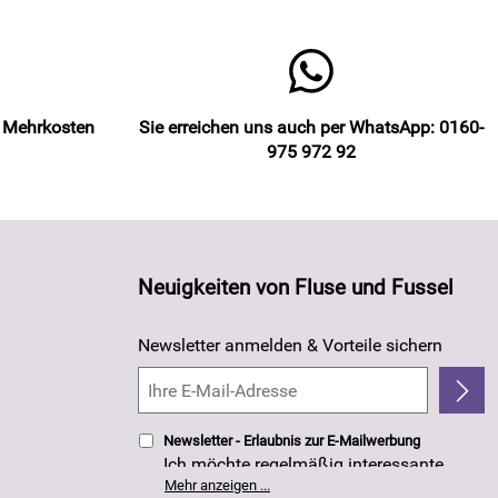
e Mehrkosten
Sie erreichen uns auch per WhatsApp: 0160-
975 972 92
Neuigkeiten von Fluse und Fussel
Newsletter anmelden & Vorteile sichern
Newsletter - Erlaubnis zur E-Mailwerbung
Ich möchte regelmäßig interessante
Angebote per E-Mail erhalten. Meine E-
Mehr anzeigen ...
Mail-Adresse wird nicht an andere