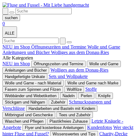
0
ALLE
NEU im Shop
Öffnungszeiten und Termine
Wolle und Garne
Anleitungen und Bücher
Wolliges aus dem Donau-Ries
Alle Kategorien
NEU im Shop
Öffnungszeiten und Termine
Wolle und Garne
Wolliges aus dem Donau-Ries
Anleitungen und Bücher
Sets und Wollpakete
Handgefertigte Unikate
Wolle und Garne - nach Material
Wolle und Garne nach Marke
Stoffe
Fasern zum Spinnen und Filzen
Wollfilze
Webbänder und Webetiketten
Nadeln
Perlen
Knöpfe
Schmuckspangen und
Stickgarn und Nähgarn
Zubehör
Verschlüsse
Handarbeiten und Basteln mit Kindern
Mitbringsel und Geschenke
Tees und Zubehör
Letzte Knäuele -
Waschen und Pflegen
Plastikfreies Zuhause
Angebote
Kundenfotos
Wer steckt
Flyer und kostenlose Anleitungen
hinter Fluse und Fussel?
Charity-Decke
Wissenswertes und Tips