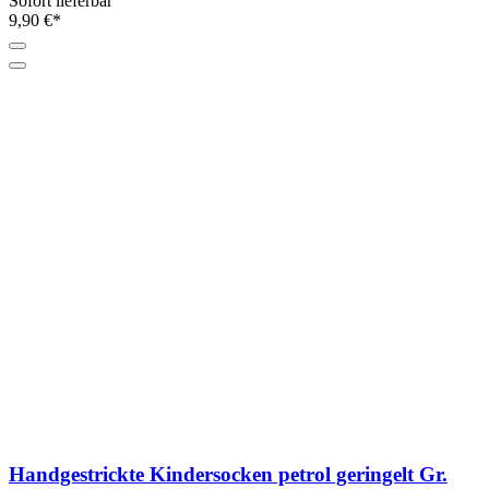
Sofort lieferbar
9,90 €*
Handgestrickte Kindersocken petrol geringelt Gr.