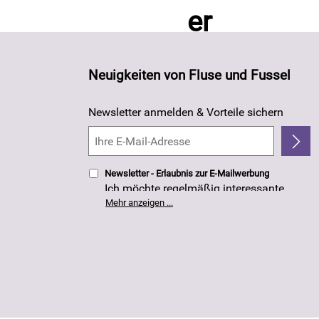
Neuigkeiten von Fluse und Fussel
Newsletter anmelden & Vorteile sichern
Newsletter - Erlaubnis zur E-Mailwerbung
Ich möchte regelmäßig interessante
Angebote per E-Mail erhalten. Meine E-
Mehr anzeigen ...
Mail-Adresse wird nicht an andere
Unternehmen weitergegeben. Die
Einwilligung zur Nutzung meiner E-Mail-
Adresse für Werbezwecke kann ich
jederzeit mit Wirkung für die Zukunft
widerrufen. Die
Datenschutzerklärung
habe ich zur Kenntnis genommen.