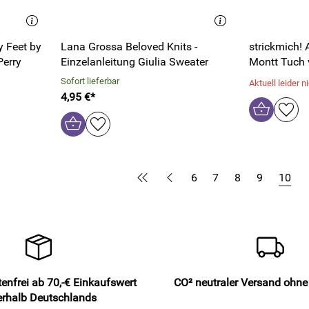
 Feet by
Lana Grossa Beloved Knits -
strickmich! 
Perry
Einzelanleitung Giulia Sweater
Montt Tuch
Sofort lieferbar
Aktuell leider ni
4,95 €*
6
7
8
9
10
enfrei ab 70,-€ Einkaufswert
CO² neutraler Versand ohn
erhalb Deutschlands